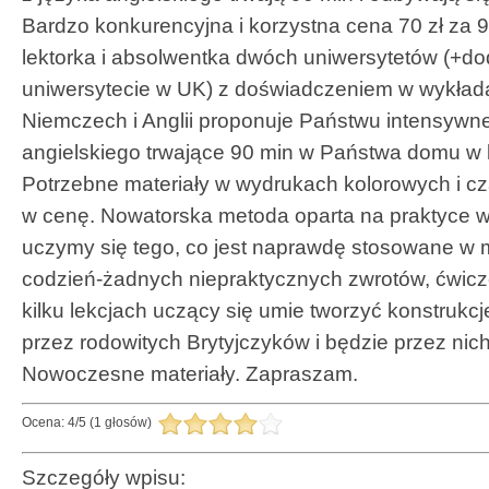
Bardzo konkurencyjna i korzystna cena 70 zł za 9
lektorka i absolwentka dwóch uniwersytetów (+d
uniwersytecie w UK) z doświadczeniem w wykłada
Niemczech i Anglii proponuje Państwu intensywne
angielskiego trwające 90 min w Państwa domu w k
Potrzebne materiały w wydrukach kolorowych i cz
w cenę. Nowatorska metoda oparta na praktyce w
uczymy się tego, co jest naprawdę stosowane w m
codzień-żadnych niepraktycznych zwrotów, ćwicz
kilku lekcjach uczący się umie tworzyć konstruk
przez rodowitych Brytyjczyków i będzie przez nic
Nowoczesne materiały. Zapraszam.
Ocena:
4
/
5
(
1
głosów)
Szczegóły wpisu: