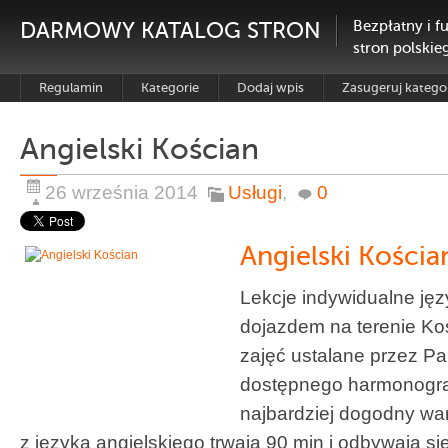
DARMOWY KATALOG STRON
Bezpłatny i f
stron polskie
Regulamin
Kategorie
Dodaj wpis
Zasugeruj katego
Angielski Kościan
26 września 2014
Usługi
,
0
Angielski Kościa
Lekcje indywidualne jęz
dojazdem na terenie Koś
zajęć ustalane przez P
dostępnego harmonogr
najbardziej dogodny wari
z języka angielskiego trwają 90 min i odbywają 