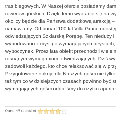
tras biegowych. W Naszej ofercie posiadamy da
rowerów górskich. Dzięki temu wybranie się na 
okolicy będzie dla Państwa dodatkową atrakcją –
namawiamy. Od ponad 100 lat Villa Grace udostęp
odwiedzających Szklarską Porębę. Ten nieduży i p
wybudowano z myślą o wymagających turystach,
wypoczynek. Przez lata obiekt przechodził wiele 
rosnącym wymaganiom odwiedzających. Dziś wys
zadowoli każdego, kto chce relaksować się w pr
Przygotowane pokoje dla Naszych gości nie tylko
też tym co w dzisiejszych czasach powinno być s
wymagających gości oddaliśmy do użytku aparta
Ocena:
4
/
5
(
1
głosów)