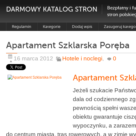
DARMOWY KATALOG STRON
Bezpłatny i f
stron polskie
Regulamin
Kategorie
Dodaj wpis
Zasugeruj katego
Apartament Szklarska Poręba
16 marca 2012
Hotele i noclegi
,
0
Apartament Szkl
Jeżeli szukacie Państw
dala od codziennego zgie
pewnością spełni wasze
obiektu gwarantuje cisz
wypoczynku, a zarazem 
do centrum miasta, tras rowerowych, a w zimie w