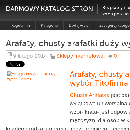
DARMOWY KATALOG STRON
Bezpłatny i f
stron polskie
Regulamin
Kategorie
Dodaj wpis
Zasugeruj katego
Arafaty, chusty arafatki duży w
9 lutego 2014
Sklepy internetowe
,
0
Arafaty, chusty a
wybór Titofirma
Chusta Arafatka
jest bar
wyjątkowo uniwersalną 
wzór- krata- jest odpowi
mężczyzn, dla osób w k
każdego rodzaju ubrania, może pełnić rolę ciepłe