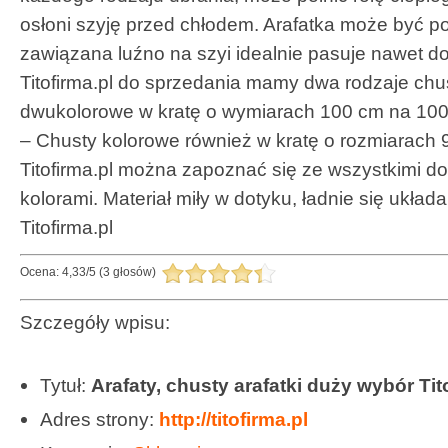
osłoni szyję przed chłodem. Arafatka może być p
zawiązana luźno na szyi idealnie pasuje nawet do
Titofirma.pl do sprzedania mamy dwa rodzaje chus
dwukolorowe w kratę o wymiarach 100 cm na 100 
– Chusty kolorowe również w kratę o rozmiarach
Titofirma.pl można zapoznać się ze wszystkimi d
kolorami. Materiał miły w dotyku, ładnie się ukła
Titofirma.pl
Ocena:
4,33
/
5
(
3
głosów)
Szczegóły wpisu:
Tytuł:
Arafaty, chusty arafatki duży wybór Tit
Adres strony:
http://titofirma.pl