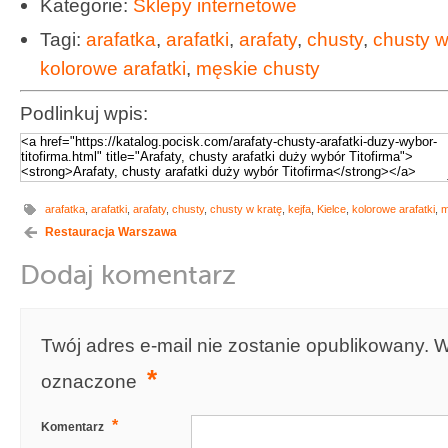
Kategorie:
Sklepy internetowe
Tagi:
arafatka
,
arafatki
,
arafaty
,
chusty
,
chusty w
kolorowe arafatki
,
męskie chusty
Podlinkuj wpis:
arafatka
,
arafatki
,
arafaty
,
chusty
,
chusty w kratę
,
kejfa
,
Kielce
,
kolorowe arafatki
,
m
Restauracja Warszawa
Dodaj komentarz
Twój adres e-mail nie zostanie opublikowany.
W
*
oznaczone
*
Komentarz