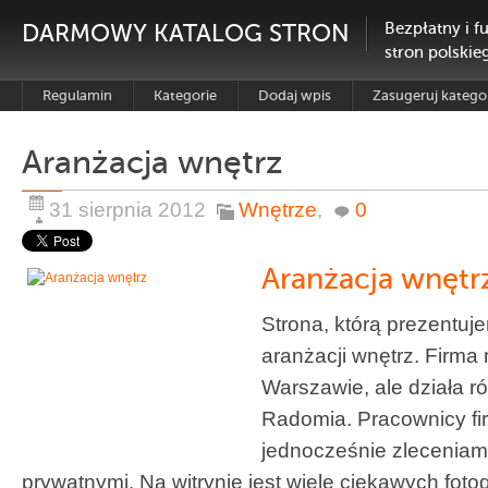
DARMOWY KATALOG STRON
Bezpłatny i f
stron polskie
Regulamin
Kategorie
Dodaj wpis
Zasugeruj katego
Aranżacja wnętrz
31 sierpnia 2012
Wnętrze
,
0
Aranżacja wnętr
Strona, którą prezentuje
aranżacji wnętrz. Firma
Warszawie, ale działa r
Radomia. Pracownicy fi
jednocześnie zleceniami
prywatnymi. Na witrynie jest wiele ciekawych fotog