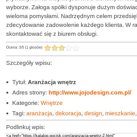
wyborze. Załoga spółki dysponuje dużym doświa
wieloma pomysłami. Nadrzędnym celem przedsięb
zdecydowanie zadowolenie każdego klienta. W r
skontaktować się z biurem obsługi.
Ocena:
3
/
5
(
1
głosów)
Szczegóły wpisu:
Tytuł:
Aranżacja wnętrz
Adres strony:
http://www.jojodesign.com.pl/
Kategorie:
Wnętrze
Tagi:
aranżacja
,
dekoracja
,
design
,
mieszkanie
Podlinkuj wpis: