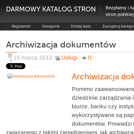
DARMOWY KATALOG STRON
Bezpłatny i f
stron polskie
Regulamin
Kategorie
Dodaj wpis
Zasugeruj katego
Archiwizacja dokumentów
16 marca 2012
Usługi
,
0
Archiwizacja d
Pomimo zaawansowanej
dziedzinie zarządzania
biurze, banku czy instyt
wykorzystywane są pap
dokumentów. Prowadzi 
związanego z takimi zagadnieniami, jak archiwizac