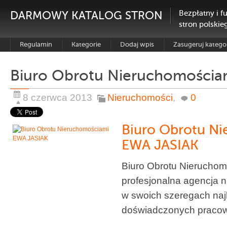
DARMOWY KATALOG STRON
Bezpłatny i f
stron polskie
Regulamin
Kategorie
Dodaj wpis
Zasugeruj katego
Biuro Obrotu Nieruchomościa
8 czerwca 2013
Nieruchomości
,
0
Biuro Obrotu N
EWA JASIAK
Biuro Obrotu Nieruchom
profesjonalna agencja 
w swoich szeregach najl
doświadczonych pracow