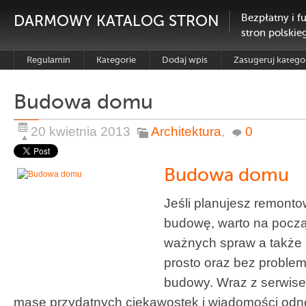
DARMOWY KATALOG STRON
Bezpłatny i f
stron polskie
Regulamin
Kategorie
Dodaj wpis
Zasugeruj katego
Budowa domu
20 kwietnia 2013
Architektura
,
0
Budowa domu
Jeśli planujesz remont
budowę, warto na począ
ważnych spraw a także k
prosto oraz bez problem
budowy. Wraz z serwise
masę przydatnych ciekawostek i wiadomości odn