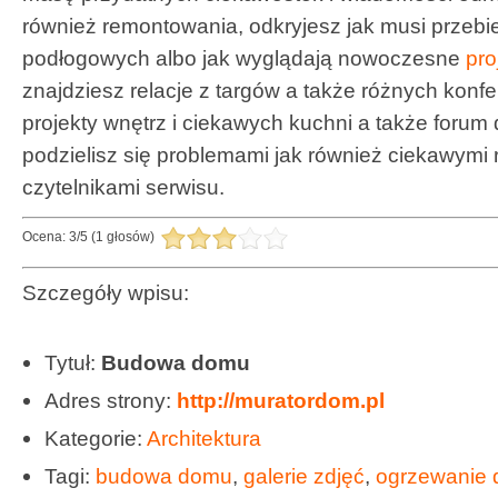
również remontowania, odkryjesz jak musi przebi
podłogowych albo jak wyglądają nowoczesne
pro
znajdziesz relacje z targów a także różnych konfer
projekty wnętrz i ciekawych kuchni a także forum
podzielisz się problemami jak również ciekawymi
czytelnikami serwisu.
Ocena:
3
/
5
(
1
głosów)
Szczegóły wpisu:
Tytuł:
Budowa domu
Adres strony:
http://muratordom.pl
Kategorie:
Architektura
Tagi:
budowa domu
,
galerie zdjęć
,
ogrzewanie