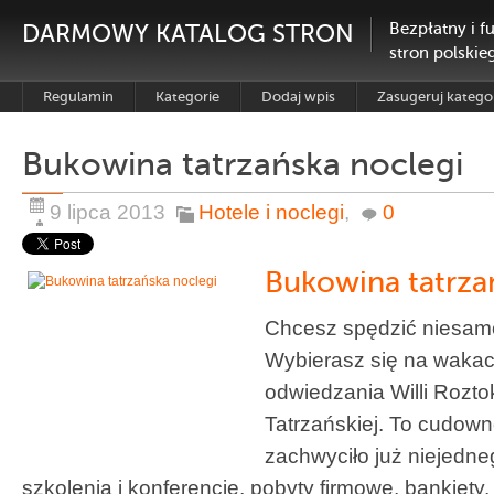
DARMOWY KATALOG STRON
Bezpłatny i f
stron polskie
Regulamin
Kategorie
Dodaj wpis
Zasugeruj katego
Bukowina tatrzańska noclegi
9 lipca 2013
Hotele i noclegi
,
0
Bukowina tatrza
Chcesz spędzić niesam
Wybierasz się na waka
odwiedzania Willi Rozt
Tatrzańskiej. To cudown
zachwyciło już niejedne
szkolenia i konferencje, pobyty firmowe, bankiety