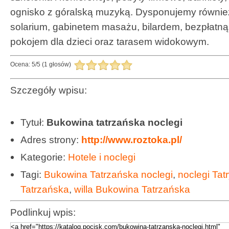
ognisko z góralską muzyką. Dysponujemy również
solarium, gabinetem masażu, bilardem, bezpłatn
pokojem dla dzieci oraz tarasem widokowym.
Ocena:
5
/
5
(
1
głosów)
Szczegóły wpisu:
Tytuł:
Bukowina tatrzańska noclegi
Adres strony:
http://www.roztoka.pl/
Kategorie:
Hotele i noclegi
Tagi:
Bukowina Tatrzańska noclegi
,
noclegi Tatr
Tatrzańska
,
willa Bukowina Tatrzańska
Podlinkuj wpis: