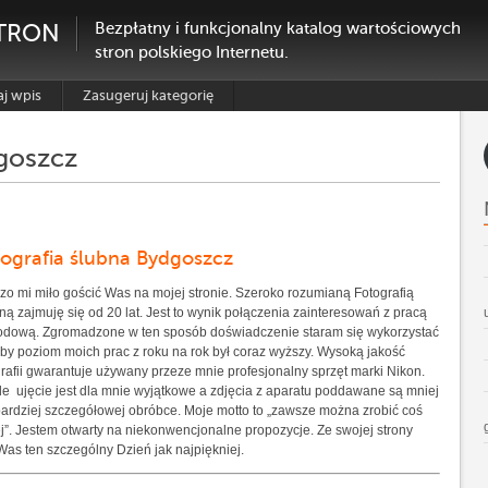
TRON
Bezpłatny i funkcjonalny katalog wartościowych
stron polskiego Internetu.
j wpis
Zasugeruj kategorię
dgoszcz
tografia ślubna Bydgoszcz
zo mi miło gościć Was na mojej stronie. Szeroko rozumianą Fotografią
ną zajmuję się od 20 lat. Jest to wynik połączenia zainteresowań z pracą
dową. Zgromadzone w ten sposób doświadczenie staram się wykorzystać
aby poziom moich prac z roku na rok był coraz wyższy. Wysoką jakość
grafii gwarantuje używany przeze mnie profesjonalny sprzęt marki Nikon.
e ujęcie jest dla mnie wyjątkowe a zdjęcia z aparatu poddawane są mniej
bardziej szczegółowej obróbce. Moje motto to „zawsze można zrobić coś
ej”. Jestem otwarty na niekonwencjonalne propozycje. Ze swojej strony
Was ten szczególny Dzień jak najpiękniej.