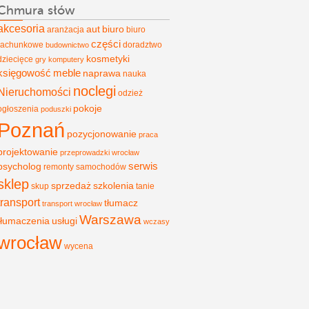
Chmura słów
akcesoria
aut
biuro
aranżacja
biuro
części
rachunkowe
doradztwo
budownictwo
kosmetyki
dziecięce
gry
komputery
księgowość
meble
naprawa
nauka
noclegi
Nieruchomości
odzież
pokoje
ogłoszenia
poduszki
Poznań
pozycjonowanie
praca
projektowanie
przeprowadzki wrocław
psycholog
serwis
remonty
samochodów
sklep
sprzedaż
szkolenia
skup
tanie
transport
tłumacz
transport wrocław
Warszawa
tłumaczenia
usługi
wczasy
wrocław
wycena