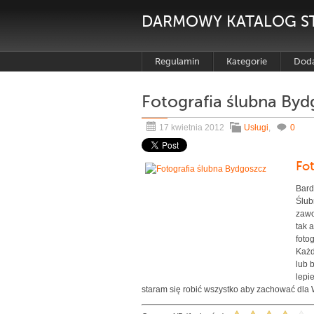
DARMOWY KATALOG S
Regulamin
Kategorie
Doda
Fotografia ślubna By
17 kwietnia 2012
Usługi
,
0
Fo
Bard
Ślub
zawo
tak 
foto
Każd
lub 
lepi
staram się robić wszystko aby zachować dla 