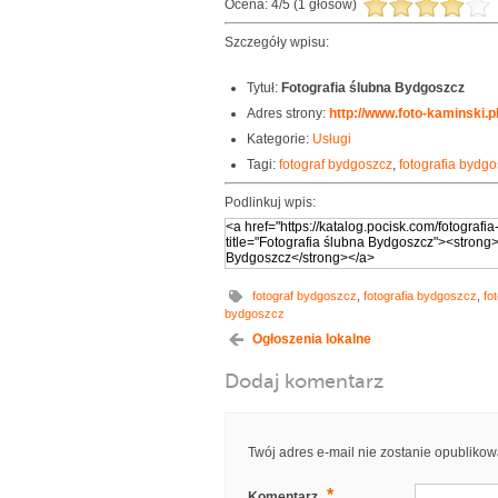
Ocena:
4
/
5
(
1
głosów)
Szczegóły wpisu:
Tytuł:
Fotografia ślubna Bydgoszcz
Adres strony:
http://www.foto-kaminski.pl
Kategorie:
Usługi
Tagi:
fotograf bydgoszcz
,
fotografia bydg
Podlinkuj wpis:
fotograf bydgoszcz
,
fotografia bydgoszcz
,
fo
bydgoszcz
Ogłoszenia lokalne
Dodaj komentarz
Twój adres e-mail nie zostanie opublikow
*
Komentarz