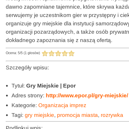
dawno zapomniane tajemnice, które skrywa każda
serwujemy je uczestnikom gier w przystępny i ci
organizuje gry miejskie dla instytucji samorządow
organizacji pozarządowych, a także osób prywa
dokładnego zapoznania się z naszą ofertą.
Ocena:
5
/
5
(
1
głosów)
Szczegóły wpisu:
Tytuł:
Gry Miejskie | Epor
Adres strony:
http://www.epor.pl/gry-miejskie/
Kategorie:
Organizacja imprez
Tagi:
gry miejskie
,
promocja miasta
,
rozrywka
Podlinkuj wpis: