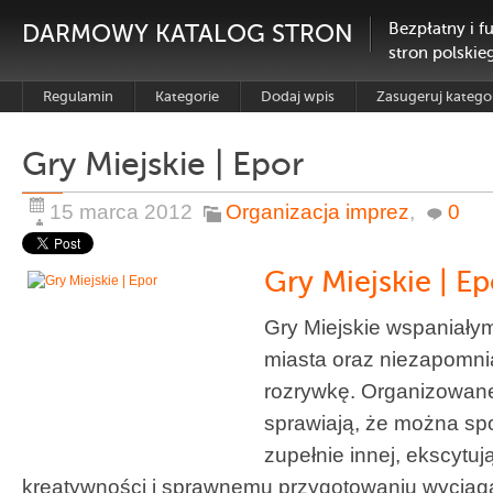
DARMOWY KATALOG STRON
Bezpłatny i f
stron polskie
Regulamin
Kategorie
Dodaj wpis
Zasugeruj katego
Gry Miejskie | Epor
15 marca 2012
Organizacja imprez
,
0
Gry Miejskie | Ep
Gry Miejskie wspaniał
miasta oraz niezapomn
rozrywkę. Organizowan
sprawiają, że można spo
zupełnie innej, ekscytuj
kreatywności i sprawnemu przygotowaniu wyciąg