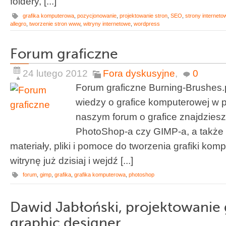
foldery, [...]
grafika komputerowa
,
pozycjonowanie
,
projektowanie stron
,
SEO
,
strony interneto
allegro
,
tworzenie stron www
,
witryny internetowe
,
wordpress
Forum graficzne
24 lutego 2012
Fora dyskusyjne
,
0
Forum graficzne Burning-Brushes.p
wiedzy o grafice komputerowej w p
naszym forum o grafice znajdziesz 
PhotoShop-a czy GIMP-a, a także
materiały, pliki i pomoce do tworzenia grafiki ko
witrynę już dzisiaj i wejdź [...]
forum
,
gimp
,
grafika
,
grafika komputerowa
,
photoshop
Dawid Jabłoński, projektowanie 
graphic designer,