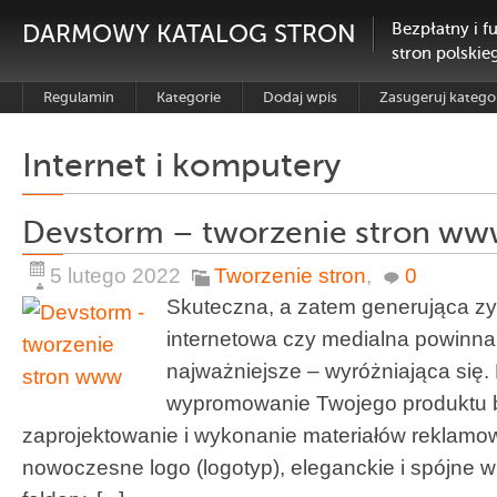
DARMOWY KATALOG STRON
Bezpłatny i f
stron polskie
Regulamin
Kategorie
Dodaj wpis
Zasugeruj katego
Internet i komputery
Devstorm – tworzenie stron w
5 lutego 2022
Tworzenie stron
,
0
Skuteczna, a zatem generująca zy
internetowa czy medialna powinna 
najważniejsze – wyróżniająca się
wypromowanie Twojego produktu b
zaprojektowanie i wykonanie materiałów reklamow
nowoczesne logo (logotyp), eleganckie i spójne wiz