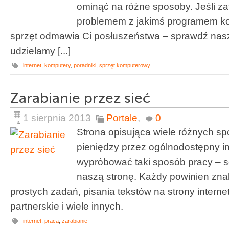
ominąć na różne sposoby. Jeśli za
problemem z jakimś programem ko
sprzęt odmawia Ci posłuszeństwa – sprawdź naszą
udzielamy [...]
internet
,
komputery
,
poradniki
,
sprzęt komputerowy
Zarabianie przez sieć
1 sierpnia 2013
Portale
,
0
Strona opisująca wiele różnych s
pieniędzy przez ogólnodostępny in
wypróbować taki sposób pracy – 
naszą stronę. Każdy powinien znal
prostych zadań, pisania tekstów na strony inter
partnerskie i wiele innych.
internet
,
praca
,
zarabianie