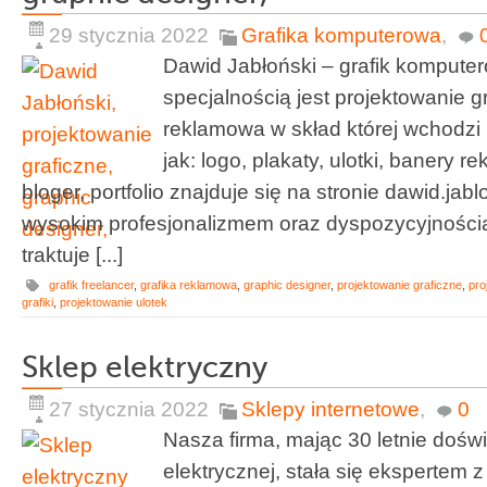
29 stycznia 2022
Grafika komputerowa
,
Dawid Jabłoński – grafik komputer
specjalnością jest projektowanie gr
reklamowa w skład której wchodzi
jak: logo, plakaty, ulotki, banery
bloger, portfolio znajduje się na stronie dawid.jabl
wysokim profesjonalizmem oraz dyspozycyjnością
traktuje [...]
grafik freelancer
,
grafika reklamowa
,
graphic designer
,
projektowanie graficzne
,
pro
grafiki
,
projektowanie ulotek
Sklep elektryczny
27 stycznia 2022
Sklepy internetowe
,
0
Nasza firma, mając 30 letnie dośw
elektrycznej, stała się ekspertem 