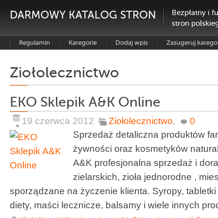
DARMOWY KATALOG STRON
Bezpłatny i f
stron polskie
Regulamin
Kategorie
Dodaj wpis
Zasugeruj katego
Ziołolecznictwo
EKO Sklepik A&K Online
19 czerwca 2012
Ziołolecznictwo
,
0
Sprzedaż detaliczna produktów fa
żywności oraz kosmetyków natura
A&K profesjonalna sprzedaż i dora
zielarskich, zioła jednorodne , mie
sporządzane na życzenie klienta. Syropy, tabletk
diety, maści lecznicze, balsamy i wiele innych pro