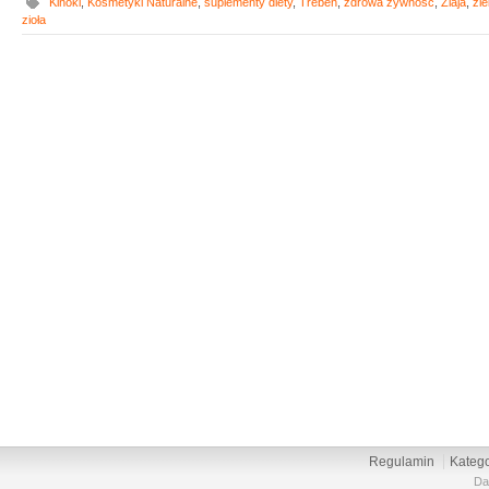
Kinoki
,
Kosmetyki Naturalne
,
suplementy diety
,
Treben
,
zdrowa żywność
,
Ziaja
,
zie
zioła
Regulamin
Katego
Da