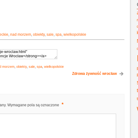
eckie
,
nad morzem
,
obiekty
,
sale
,
spa
,
wielkopolskie
d morzem
,
obiekty
,
sale
,
spa
,
wielkopolskie
Zdrowa żywność wrocław
*
any.
Wymagane pola są oznaczone