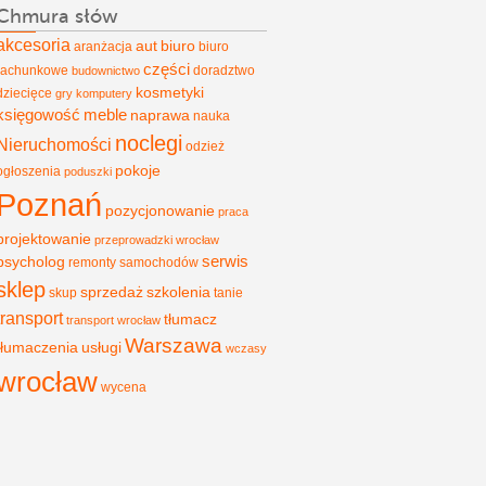
Chmura słów
akcesoria
aut
biuro
aranżacja
biuro
części
rachunkowe
doradztwo
budownictwo
kosmetyki
dziecięce
gry
komputery
księgowość
meble
naprawa
nauka
noclegi
Nieruchomości
odzież
pokoje
ogłoszenia
poduszki
Poznań
pozycjonowanie
praca
projektowanie
przeprowadzki wrocław
psycholog
serwis
remonty
samochodów
sklep
sprzedaż
szkolenia
skup
tanie
transport
tłumacz
transport wrocław
Warszawa
tłumaczenia
usługi
wczasy
wrocław
wycena