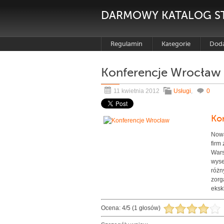
DARMOWY KATALOG S
Regulamin
Kategorie
Doda
Konferencje Wrocław
11 kwietnia 2012
Usługi
,
0
Ko
Nowa
firm
Wars
wyse
różn
zorg
eksk
Ocena:
4
/
5
(
1
głosów)