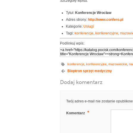
Szczegóły wpisu:
Tytuł:
Konferencje Wrocław
Adres strony:
http://www.confero.pl
Kategorie:
Usługi
Tagi:
konferencje
,
konferencyjne
,
mazowi
Podlinkuj wpis:
konferencje
,
konferencyjne
,
mazowieckie
,
na
Bioptron sprzęt medyczny
Dodaj komentarz
Twój adres e-mail nie zostanie opublikow
*
Komentarz