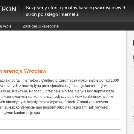
TRON
Bezpłatny i funkcjonalny katalog wartościowych
stron polskiego Internetu.
j wpis
Zasugeruj kategorię
nferencje Wrocław
torski portal internetowy Confero.pl zgromadził wokół siebie ponad 1000
 związanych z branżą typu profesjonalna organizacja konferencji w
zawie, Krakowie, Poznaniu oraz całej Polsce. Serwis udostępnia bazę
lekcjonowanych sal konferencyjnych czy obiektów konferencyjnych w
ych atrakcyjnych turystycznie miejscowościach. Z nami z sukcesem
anizujesz konferencje nad morzem albo nad jeziorami, jak również
luzywne konferencje spa.