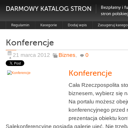
DARMOWY KATALOG STRON
Bezpłatny i f
stron polskie
Regulamin
Kategorie
Dodaj wpis
Zasugeruj katego
Konferencje
21 marca 2012
Biznes
,
0
Konferencje
Cała Rzeczpospolita st
biznesem, wybierz się n
Na portalu możesz obejr
konferencyjnego przed 
prezentacja obiektu kon
Salekonferencyjne posiada galerię ujęć. Nie trzeb