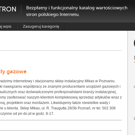
TRON
Bezpłatny i funkcjonalny katalog wartościowych
stron polskiego Internetu.
j wpis
Zasugeruj kategorię
tły gazowe
adzimy internetowy i stacjonarny sklep instalacyjny Mikas w Poznaniu.
ki nawiązaniu współpracy ze znanymi producentami urządzeń gazowych i
aulicznych oraz doświadczonymi profesjonalistami branży instalacyjnej,
my zaoferować naszym klientom kompleksową sprzedaż artykułów wraz z
ną, projektem oraz montażem. Likwidujemy także niewielkie wady i
ie u klienta. Sklep Mikas, ul. R. Traugutta 28/3b Poznań, nr tel. 502 306
 czynne od pn do pt w godz. 8-17.