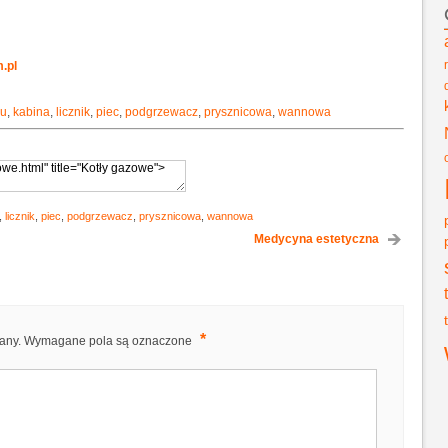
.pl
zu
,
kabina
,
licznik
,
piec
,
podgrzewacz
,
prysznicowa
,
wannowa
,
licznik
,
piec
,
podgrzewacz
,
prysznicowa
,
wannowa
Medycyna estetyczna
*
any.
Wymagane pola są oznaczone