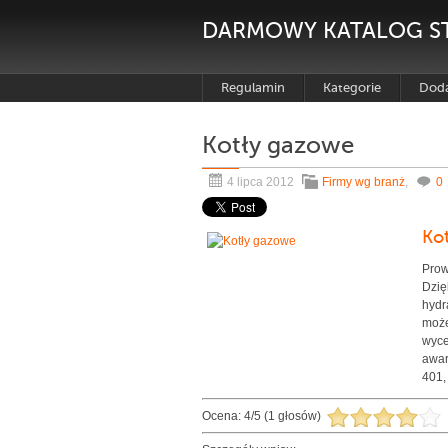
DARMOWY KATALOG S
Regulamin
Kategorie
Doda
Kotły gazowe
4 lipca 2012
Firmy wg branż
,
0
Ko
Prow
Dzię
hydr
może
wyce
awar
401,
Ocena:
4
/
5
(
1
głosów)