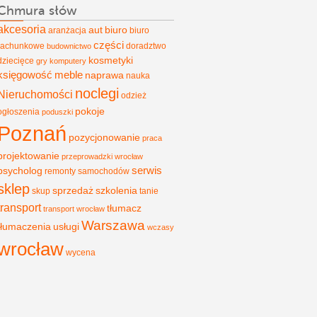
Chmura słów
akcesoria
aut
biuro
aranżacja
biuro
części
rachunkowe
doradztwo
budownictwo
kosmetyki
dziecięce
gry
komputery
księgowość
meble
naprawa
nauka
noclegi
Nieruchomości
odzież
pokoje
ogłoszenia
poduszki
Poznań
pozycjonowanie
praca
projektowanie
przeprowadzki wrocław
psycholog
serwis
remonty
samochodów
sklep
sprzedaż
szkolenia
skup
tanie
transport
tłumacz
transport wrocław
Warszawa
tłumaczenia
usługi
wczasy
wrocław
wycena