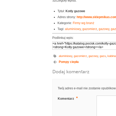
Szczegóły wpisu:
Tytuł:
Kotły gazowe
Adres strony:
http://www.sklepmikas.com
Kategorie:
Firmy wg branż
Tagi:
aluminiowy
,
gazomierz
,
gazowy
,
ga
Podlinkuj wpis:
aluminiowy
,
gazomierz
,
gazowy
,
gazu
,
kabina
Pompy ciepła
Dodaj komentarz
Twój adres e-mail nie zostanie opublikow
*
Komentarz