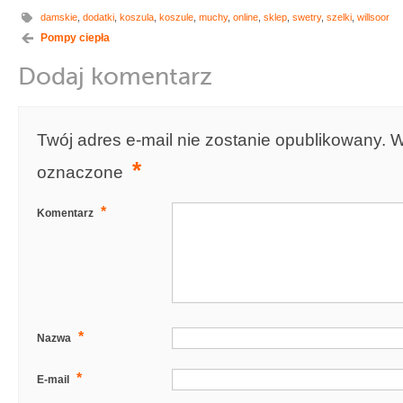
damskie
,
dodatki
,
koszula
,
koszule
,
muchy
,
online
,
sklep
,
swetry
,
szelki
,
willsoor
Pompy ciepła
Dodaj komentarz
Twój adres e-mail nie zostanie opublikowany.
W
*
oznaczone
*
Komentarz
*
Nazwa
*
E-mail