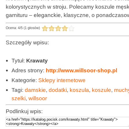
kolorystycznych w stroju. Polecamy koszule męski
garnituru – eleganckie, klasyczne, o ponadczaso
Ocena:
4
/
5
(
1
głosów)
Szczegóły wpisu:
Tytuł:
Krawaty
Adres strony:
http://www.willsoor-shop.pl
Kategorie:
Sklepy internetowe
Tagi:
damskie
,
dodatki
,
koszula
,
koszule
,
much
szelki
,
willsoor
Podlinkuj wpis: