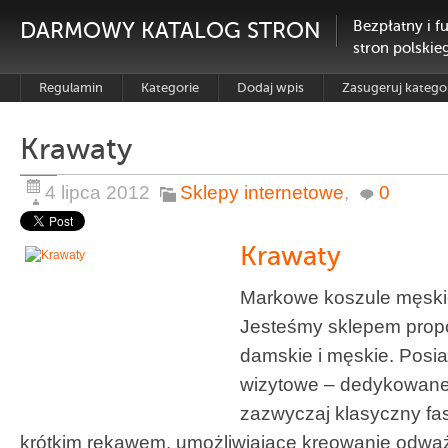
DARMOWY KATALOG STRON
Bezpłatny i f
stron polskie
Regulamin
Kategorie
Dodaj wpis
Zasugeruj katego
Krawaty
4 lipca 2012
Sklepy internetowe
,
0
Krawaty
Markowe koszule męskie
Jesteśmy sklepem pro
damskie i męskie. Posi
wizytowe – dedykowane
zazwyczaj klasyczny fa
krótkim rękawem, umożliwiające kreowanie odwa