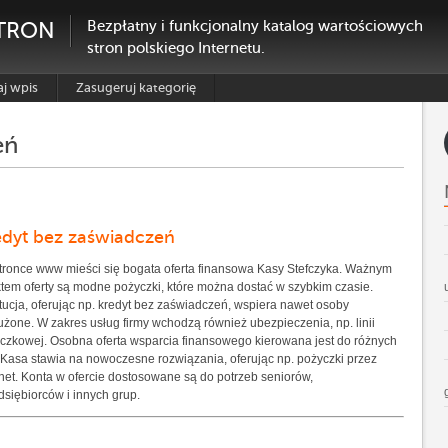
TRON
Bezpłatny i funkcjonalny katalog wartościowych
stron polskiego Internetu.
j wpis
Zasugeruj kategorię
eń
edyt bez zaświadczeń
tronce www mieści się bogata oferta finansowa Kasy Stefczyka. Ważnym
tem oferty są modne pożyczki, które można dostać w szybkim czasie.
ytucja, oferując np. kredyt bez zaświadczeń, wspiera nawet osoby
użone. W zakres usług firmy wchodzą również ubezpieczenia, np. linii
czkowej. Osobna oferta wsparcia finansowego kierowana jest do różnych
. Kasa stawia na nowoczesne rozwiązania, oferując np. pożyczki przez
rnet. Konta w ofercie dostosowane są do potrzeb seniorów,
dsiębiorców i innych grup.