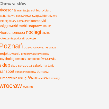
Chmura słów
akcesoria
aut
biuro
aranżacja
biuro
części
rachunkowe
doradztwo
budownictwo
kosmetyki
dziecięce
gry
komputery
księgowość
meble
naprawa
nauka
noclegi
Nieruchomości
odzież
pokoje
ogłoszenia
poduszki
Poznań
pozycjonowanie
praca
projektowanie
przeprowadzki wrocław
psycholog
serwis
remonty
samochodów
sklep
sprzedaż
szkolenia
skup
tanie
transport
tłumacz
transport wrocław
Warszawa
tłumaczenia
usługi
wczasy
wrocław
wycena