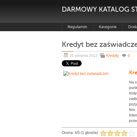
DARMOWY KATALOG S
Regulamin
Kategorie
Doda
Kredyt bez zaświadcz
26 sierpnia 2012
Kredyty
,
0
Kr
Na s
punk
Inst
zadł
poży
firm
Inte
prze
Ocena:
4
/
5
(
1
głosów)