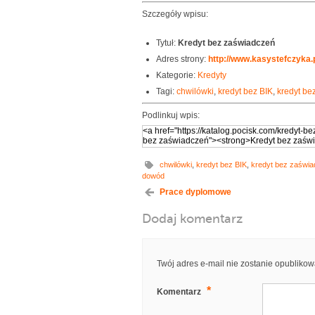
Szczegóły wpisu:
Tytuł:
Kredyt bez zaświadczeń
Adres strony:
http://www.kasystefczyka.p
Kategorie:
Kredyty
Tagi:
chwilówki
,
kredyt bez BIK
,
kredyt be
Podlinkuj wpis:
chwilówki
,
kredyt bez BIK
,
kredyt bez zaświ
dowód
Prace dyplomowe
Dodaj komentarz
Twój adres e-mail nie zostanie opublikow
*
Komentarz