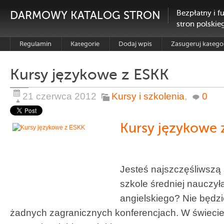
DARMOWY KATALOG STRON
Bezpłatny i f
stron polskie
Regulamin
Kategorie
Dodaj wpis
Zasugeruj katego
Kursy językowe z ESKK
21 czerwca 2012
Kursy i szkolenia
,
0
Kursy językowe 
Jesteś najszczęśliwszą 
szkole średniej nauczyła
angielskiego? Nie będz
żadnych zagranicznych konferencjach. W świecie 