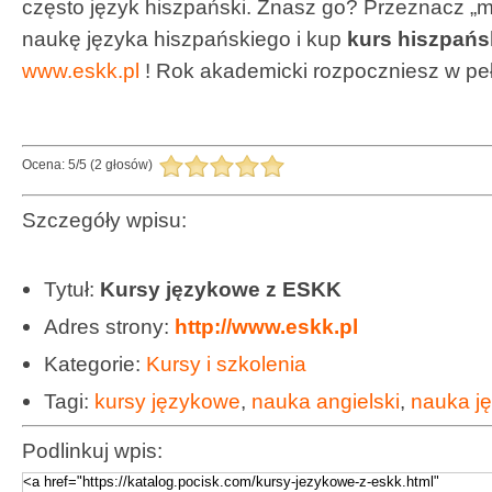
często
język hiszpański. Znasz go? Przeznacz „m
naukę języka hiszpańskiego i kup
kurs hiszpańs
www.eskk.pl
! Rok akademicki rozpoczniesz w peł
Ocena:
5
/
5
(
2
głosów)
Szczegóły wpisu:
Tytuł:
Kursy językowe z ESKK
Adres strony:
http://www.eskk.pl
Kategorie:
Kursy i szkolenia
Tagi:
kursy językowe
,
nauka angielski
,
nauka j
Podlinkuj wpis: