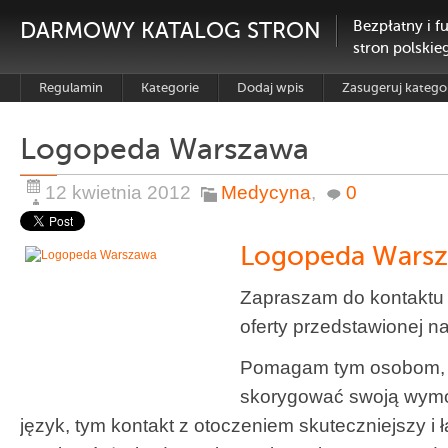
DARMOWY KATALOG STRON
Bezpłatny i f
stron polskie
Regulamin
Kategorie
Dodaj wpis
Zasugeruj katego
Logopeda Warszawa
12 kwietnia 2012
Medycyna
,
0
Logopeda Wars
Zapraszam do kontaktu 
oferty przedstawionej na
Pomagam tym osobom, k
skorygować swoją wymo
język, tym kontakt z otoczeniem skuteczniejszy i ł