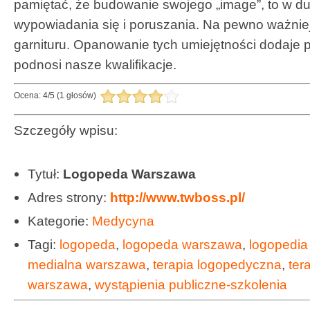
pamiętać, że budowanie swojego „image”, to w d
wypowiadania się i poruszania. Na pewno ważniejs
garnituru. Opanowanie tych umiejętności dodaje 
podnosi nasze kwalifikacje.
Ocena:
4
/
5
(
1
głosów)
Szczegóły wpisu:
Tytuł:
Logopeda Warszawa
Adres strony:
http://www.twboss.pl/
Kategorie:
Medycyna
Tagi:
logopeda
,
logopeda warszawa
,
logopedia
medialna warszawa
,
terapia logopedyczna
,
ter
warszawa
,
wystąpienia publiczne-szkolenia