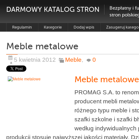
DARMOWY KATALOG STRON
Bezpłatny i f
stron polskie
Regulamin
Kategorie
Dodaj wpis
Zasugeruj katego
Meble metalowe
5 kwietnia 2012
Meble
,
0
Meble metalowe
PROMAG S.A. to renomo
producent mebli metalow
różnego typu meble i st
szafki szkolne i szafki
według indywidualnych 
produkcji stosuje najwyższej jakości materiały. 