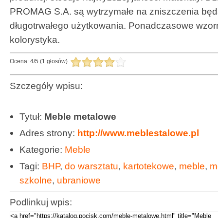
PROMAG S.A. są wytrzymałe na zniszczenia będ
długotrwałego użytkowania. Ponadczasowe wzorn
kolorystyka.
Ocena:
4
/
5
(
1
głosów)
Szczegóły wpisu:
Tytuł:
Meble metalowe
Adres strony:
http://www.meblestalowe.pl
Kategorie:
Meble
Tagi:
BHP
,
do warsztatu
,
kartotekowe
,
meble
,
m
szkolne
,
ubraniowe
Podlinkuj wpis: