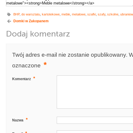
BHP
,
do warsztatu
,
kartotekowe
,
meble
,
metalowe
,
szafki
,
szafy
,
szkolne
,
ubranio
Domki w Zakopanem
Dodaj komentarz
Twój adres e-mail nie zostanie opublikowany.
W
*
oznaczone
*
Komentarz
*
Nazwa