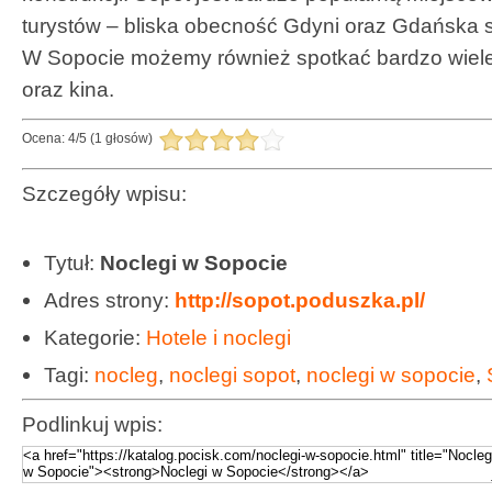
turystów – bliska obecność Gdyni oraz Gdańska 
W Sopocie możemy również spotkać bardzo wiele
oraz kina.
Ocena:
4
/
5
(
1
głosów)
Szczegóły wpisu:
Tytuł:
Noclegi w Sopocie
Adres strony:
http://sopot.poduszka.pl/
Kategorie:
Hotele i noclegi
Tagi:
nocleg
,
noclegi sopot
,
noclegi w sopocie
,
Podlinkuj wpis: