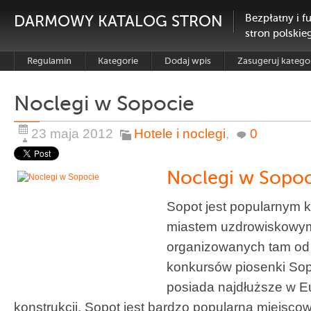
DARMOWY KATALOG STRON
Bezpłatny i f
stron polskie
Regulamin
Kategorie
Dodaj wpis
Zasugeruj katego
Noclegi w Sopocie
23 maja 2012
Hotele i noclegi
,
0
Noclegi w Sopoc
Sopot jest popularnym 
miastem uzdrowiskowy
organizowanych tam od
konkursów piosenki Sopo
posiada najdłuższe w E
konstrukcji. Sopot jest bardzo popularną miejsco