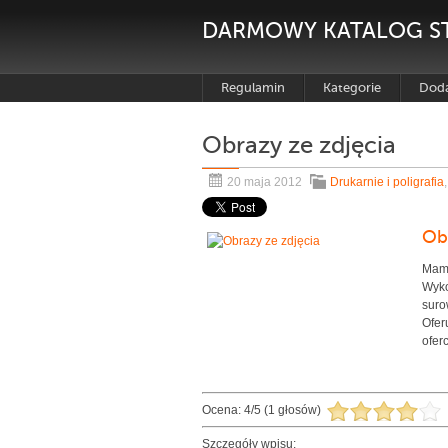
DARMOWY KATALOG S
Regulamin
Kategorie
Doda
Obrazy ze zdjęcia
20 maja 2012
Drukarnie i poligrafia
Ob
Mamy
Wyko
suro
Ofer
ofer
Ocena:
4
/
5
(
1
głosów)
Szczegóły wpisu: