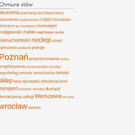
Chmura słów
akcesoria
aut
biuro
aranżacja
biuro
części
rachunkowe
doradztwo
budownictwo
kosmetyki
dziecięce
gry
komputery
księgowość
meble
naprawa
nauka
noclegi
Nieruchomości
odzież
pokoje
ogłoszenia
poduszki
Poznań
pozycjonowanie
praca
projektowanie
przeprowadzki wrocław
psycholog
serwis
remonty
samochodów
sklep
sprzedaż
szkolenia
skup
tanie
transport
tłumacz
transport wrocław
Warszawa
tłumaczenia
usługi
wczasy
wrocław
wycena