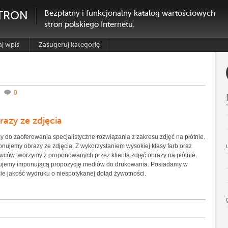
TRON
Bezpłatny i funkcjonalny katalog wartościowych
stron polskiego Internetu.
j wpis
Zasugeruj kategorię
,
0
razy ze zdjęcia
 do zaoferowania specjalistyczne rozwiązania z zakresu zdjęć na płótnie.
nujemy obrazy ze zdjęcia. Z wykorzystaniem wysokiej klasy farb oraz
wców tworzymy z proponowanych przez klienta zdjęć obrazy na płótnie.
ujemy imponującą propozycję mediów do drukowania. Posiadamy w
cie jakość wydruku o niespotykanej dotąd żywotności.