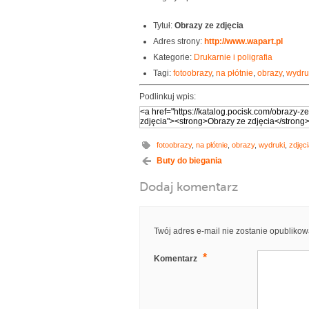
Tytuł:
Obrazy ze zdjęcia
Adres strony:
http://www.wapart.pl
Kategorie:
Drukarnie i poligrafia
Tagi:
fotoobrazy
,
na płótnie
,
obrazy
,
wydru
Podlinkuj wpis:
fotoobrazy
,
na płótnie
,
obrazy
,
wydruki
,
zdjęc
Buty do biegania
Dodaj komentarz
Twój adres e-mail nie zostanie opublikow
*
Komentarz