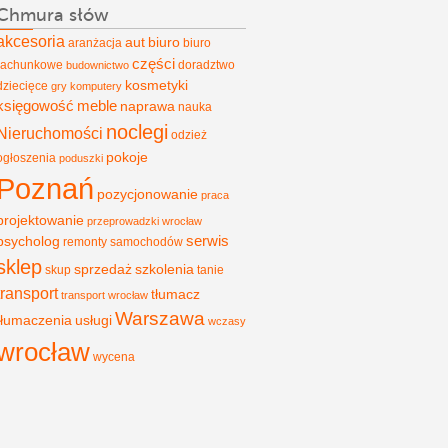
Chmura słów
akcesoria
aut
biuro
aranżacja
biuro
części
rachunkowe
doradztwo
budownictwo
kosmetyki
dziecięce
gry
komputery
księgowość
meble
naprawa
nauka
noclegi
Nieruchomości
odzież
pokoje
ogłoszenia
poduszki
Poznań
pozycjonowanie
praca
projektowanie
przeprowadzki wrocław
psycholog
serwis
remonty
samochodów
sklep
sprzedaż
szkolenia
skup
tanie
transport
tłumacz
transport wrocław
Warszawa
tłumaczenia
usługi
wczasy
wrocław
wycena