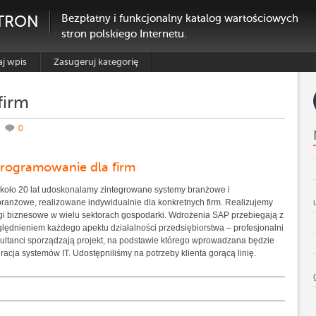
TRON
Bezpłatny i funkcjonalny katalog wartościowych
stron polskiego Internetu.
j wpis
Zasugeruj kategorię
firm
,
0
rogramowanie dla firm
koło 20 lat udoskonalamy zintegrowane systemy branżowe i
ranżowe, realizowane indywidualnie dla konkretnych firm. Realizujemy
gi biznesowe w wielu sektorach gospodarki. Wdrożenia SAP przebiegają z
lędnieniem każdego apektu działalności przedsiębiorstwa – profesjonalni
ultanci sporządzają projekt, na podstawie którego wprowadzana będzie
gracja systemów IT. Udostępniliśmy na potrzeby klienta gorącą linię.