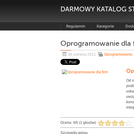
DARMOWY KATALOG S
Regulamin
Kategorie
Doda
Oprogramowanie dla 
26 czerwca 2012
Oprogramowanie
Op
Od o
podb
usłu
uwzg
kons
inte
Ocena:
4
/
5
(
1
głosów)
Szczegóły wpisu: