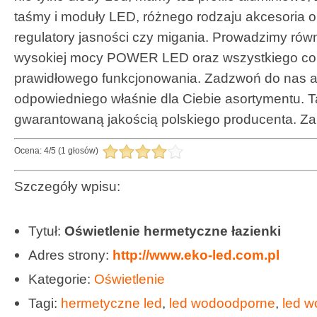
taśmy i moduły LED, różnego rodzaju akcesoria or
regulatory jasności czy migania. Prowadzimy rów
wysokiej mocy POWER LED oraz wszystkiego co j
prawidłowego funkcjonowania. Zadzwoń do nas 
odpowiedniego właśnie dla Ciebie asortymentu. Ta
gwarantowaną jakością polskiego producenta. Z
Ocena:
4
/
5
(
1
głosów)
Szczegóły wpisu:
Tytuł:
Oświetlenie hermetyczne łazienki
Adres strony:
http://www.eko-led.com.pl
Kategorie:
Oświetlenie
Tagi:
hermetyczne led
,
led wodoodporne
,
led w