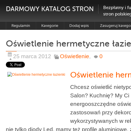
DARMOWY KATALOG STRON
Bezpłatny i f
stron polskie
Regulamin
Kategorie
Dodaj wpis
Zasugeruj katego
Oświetlenie hermetyczne łazie
25 marca 2012
Oświetlenie
,
0
Oświetlenie her
Chcesz oświetlić niety
Salon? Kuchnię? My C
energooszczędne oświe
zastosowań przy dekoro
wykorzystywanych w rek
nie tylko diody Led, mamy też profile aluminiowe