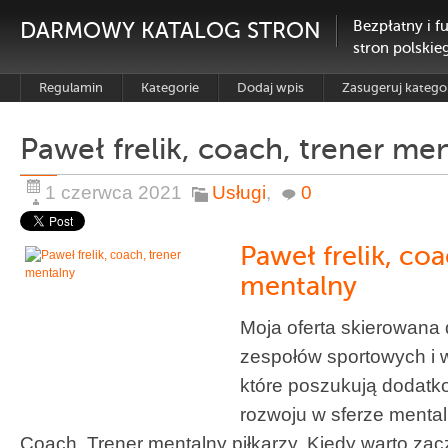
DARMOWY KATALOG STRON
Bezpłatny i f
stron polskie
Regulamin
Kategorie
Dodaj wpis
Zasugeruj katego
Paweł frelik, coach, trener me
1 czerwca 2021
Usługi
,
0
Paweł frelik, coa
mentalny
Moja oferta skierowana
zespołów sportowych i w
które poszukują dodatk
rozwoju w sferze menta
Coach, Trener mentalny piłkarzy. Kiedy warto zac