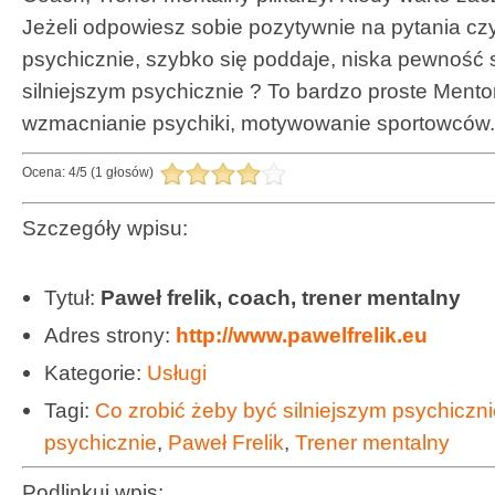
Jeżeli odpowiesz sobie pozytywnie na pytania cz
psychicznie, szybko się poddaje, niska pewność s
silniejszym psychicznie ? To bardzo proste Mentor
wzmacnianie psychiki, motywowanie sportowców
Ocena:
4
/
5
(
1
głosów)
Szczegóły wpisu:
Tytuł:
Paweł frelik, coach, trener mentalny
Adres strony:
http://www.pawelfrelik.eu
Kategorie:
Usługi
Tagi:
Co zrobić żeby być silniejszym psychiczn
psychicznie
,
Paweł Frelik
,
Trener mentalny
Podlinkuj wpis: