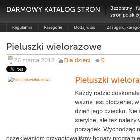
DARMOWY KATALOG STRON
Bezpłatny i f
stron polskie
Regulamin
Kategorie
Dodaj wpis
Zasugeruj katego
Pieluszki wielorazowe
26 marca 2012
Dla dzieci
,
0
Pieluszki wielo
Każdy rodzic doskonale
ważne jest otoczenie, 
dzień jego dziecko. Nie
sterylne, ale też należy
porządek. Wychodząc n
oczekiwaniom przygotowaliśmy bogaty program 