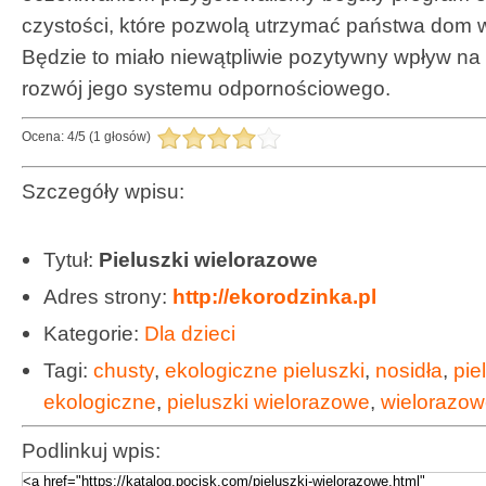
czystości, które pozwolą utrzymać państwa dom 
Będzie to miało niewątpliwie pozytywny wpływ na
rozwój jego systemu odpornościowego.
Ocena:
4
/
5
(
1
głosów)
Szczegóły wpisu:
Tytuł:
Pieluszki wielorazowe
Adres strony:
http://ekorodzinka.pl
Kategorie:
Dla dzieci
Tagi:
chusty
,
ekologiczne pieluszki
,
nosidła
,
pie
ekologiczne
,
pieluszki wielorazowe
,
wielorazow
Podlinkuj wpis: