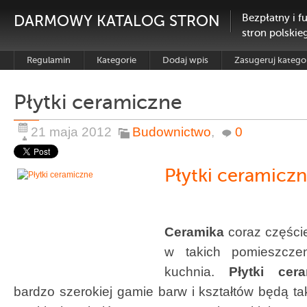
DARMOWY KATALOG STRON
Bezpłatny i f
stron polskie
Regulamin
Kategorie
Dodaj wpis
Zasugeruj katego
Płytki ceramiczne
21 maja 2012
Budownictwo
,
0
Płytki ceramicz
Ceramika
coraz częście
w takich pomieszcz
kuchnia.
Płytki cer
bardzo szerokiej gamie barw i kształtów będą t