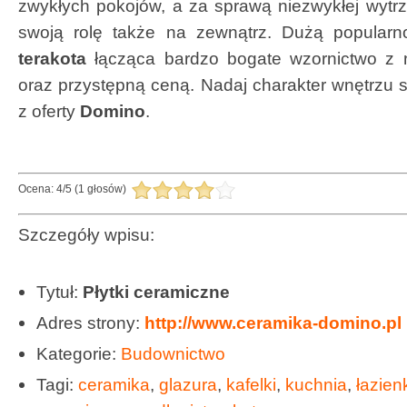
zwykłych pokojów, a za sprawą niezwykłej wytrz
swoją rolę także na zewnątrz. Dużą popularno
terakota
łącząca bardzo bogate wzornictwo z n
oraz przystępną ceną. Nadaj charakter wnętrzu 
z oferty
Domino
.
Ocena:
4
/
5
(
1
głosów)
Szczegóły wpisu:
Tytuł:
Płytki ceramiczne
Adres strony:
http://www.ceramika-domino.pl
Kategorie:
Budownictwo
Tagi:
ceramika
,
glazura
,
kafelki
,
kuchnia
,
łazien