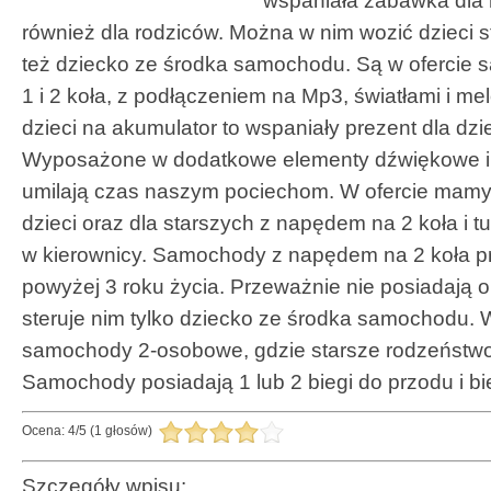
wspaniała zabawka dla 
również dla rodziców. Można w nim wozić dzieci s
też dziecko ze środka samochodu. Są w ofercie
1 i 2 koła, z podłączeniem na Mp3, światłami i m
dzieci na akumulator to wspaniały prezent dla dzie
Wyposażone w dodatkowe elementy dźwiękowe i 
umilają czas naszym pociechom. W ofercie mamy
dzieci oraz dla starszych z napędem na 2 koła i 
w kierownicy. Samochody z napędem na 2 koła pr
powyżej 3 roku życia. Przeważnie nie posiadają o
steruje nim tylko dziecko ze środka samochodu. 
samochody 2-osobowe, gdzie starsze rodzeństw
Samochody posiadają 1 lub 2 biegi do przodu i bie
Ocena:
4
/
5
(
1
głosów)
Szczegóły wpisu: