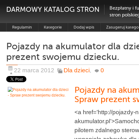
DARMOWY KATALOG STRON
Bezpłatny i f
stron polskie
Regulamin
Kategorie
Dodaj wpis
Zasugeruj katego
Pojazdy na akumulator dla dzi
prezent swojemu dziecku.
22 marca 2012
Dla dzieci
,
0
Pojazdy na akumu
Spraw prezent s
<a href=’http://pojazdy-n
akumulator.pl’>Samocho
pilotem zdalnego sterowa