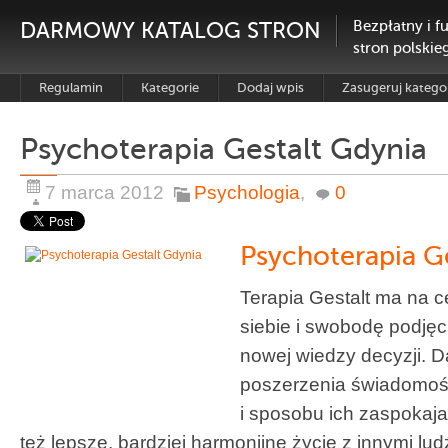
DARMOWY KATALOG STRON
Bezpłatny i f
stron polskie
Regulamin
Kategorie
Dodaj wpis
Zasugeruj katego
Psychoterapia Gestalt Gdynia
7 marca 2012
Psychologia
,
0
Psychoterapia G
Terapia Gestalt ma na 
siebie i swobodę podjęc
nowej wiedzy decyzji. 
poszerzenia świadomośc
i sposobu ich zaspokaja
też lepsze, bardziej harmonijne życie z innymi ludź