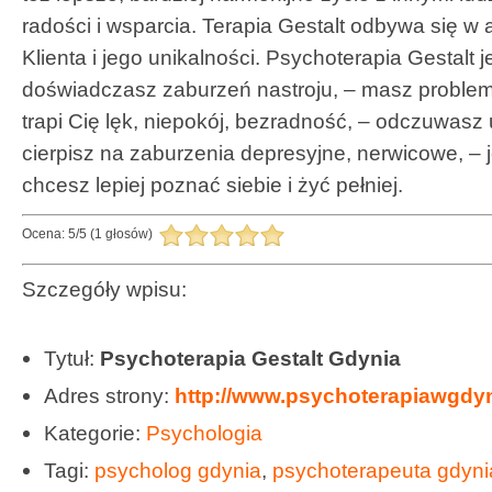
radości i wsparcia. Terapia Gestalt odbywa się w
Klienta i jego unikalności. Psychoterapia Gestalt
doświadczasz zaburzeń nastroju, – masz problemy
trapi Cię lęk, niepokój, bezradność, – odczuwasz 
cierpisz na zaburzenia depresyjne, nerwicowe, – j
chcesz lepiej poznać siebie i żyć pełniej.
Ocena:
5
/
5
(
1
głosów)
Szczegóły wpisu:
Tytuł:
Psychoterapia Gestalt Gdynia
Adres strony:
http://www.psychoterapiawgdyni
Kategorie:
Psychologia
Tagi:
psycholog gdynia
,
psychoterapeuta gdyni