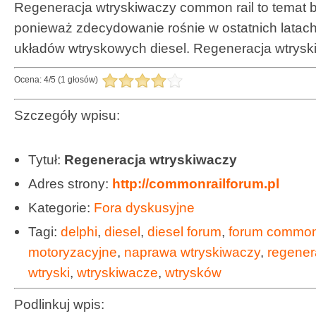
Regeneracja wtryskiwaczy common rail to temat 
ponieważ zdecydowanie rośnie w ostatnich latac
układów wtryskowych diesel. Regeneracja wtrysk
Ocena:
4
/
5
(
1
głosów)
Szczegóły wpisu:
Tytuł:
Regeneracja wtryskiwaczy
Adres strony:
http://commonrailforum.pl
Kategorie:
Fora dyskusyjne
Tagi:
delphi
,
diesel
,
diesel forum
,
forum common 
motoryzacyjne
,
naprawa wtryskiwaczy
,
regener
wtryski
,
wtryskiwacze
,
wtrysków
Podlinkuj wpis: