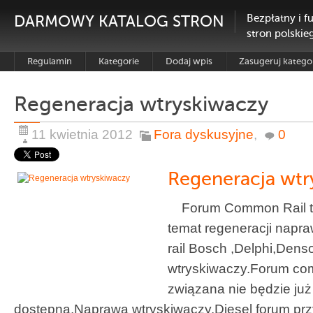
DARMOWY KATALOG STRON
Bezpłatny i f
stron polskie
Regulamin
Kategorie
Dodaj wpis
Zasugeruj katego
Regeneracja wtryskiwaczy
11 kwietnia 2012
Fora dyskusyjne
,
0
Regeneracja wtr
Forum Common Rail to
temat regeneracji nap
rail Bosch ,Delphi,Den
wtryskiwaczy.Forum comm
związana nie będzie już 
dostępna.Naprawa wtryskiwaczy.Diesel forum przy