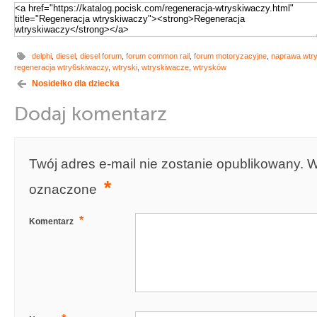
delphi
,
diesel
,
diesel forum
,
forum common rail
,
forum motoryzacyjne
,
naprawa wtr
regeneracja wtry6skiwaczy
,
wtryski
,
wtryskiwacze
,
wtrysków
Nosidełko dla dziecka
Dodaj komentarz
Twój adres e-mail nie zostanie opublikowany.
W
*
oznaczone
*
Komentarz