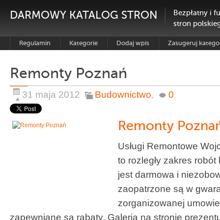
DARMOWY KATALOG STRON
Bezpłatny i f
stron polskie
Regulamin
Kategorie
Dodaj wpis
Zasugeruj katego
Remonty Poznań
31 maja 2012
Budownictwo
,
0
Remonty Pozna
Usługi Remontowe Wojc
to rozległy zakres rob
jest darmowa i niezobo
zaopatrzone są w gwara
zorganizowanej umowie
zapewniane są rabaty. Galeria na stronie prezen