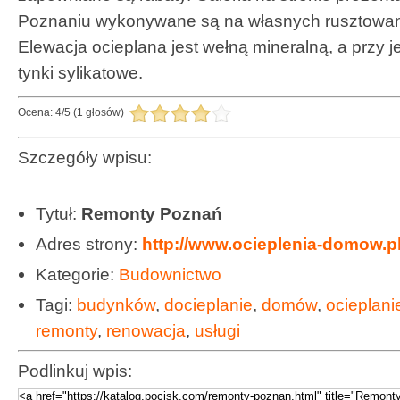
Poznaniu wykonywane są na własnych rusztowan
Elewacja ocieplana jest wełną mineralną, a przy je
tynki sylikatowe.
Ocena:
4
/
5
(
1
głosów)
Szczegóły wpisu:
Tytuł:
Remonty Poznań
Adres strony:
http://www.ocieplenia-domow.p
Kategorie:
Budownictwo
Tagi:
budynków
,
docieplanie
,
domów
,
ocieplani
remonty
,
renowacja
,
usługi
Podlinkuj wpis: