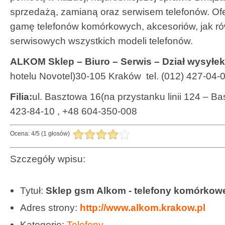
sprzedażą, zamianą oraz serwisem telefonów. Of
gamę telefonów komórkowych, akcesoriów, jak ró
serwisowych wszystkich modeli telefonów.
ALKOM Sklep – Biuro – Serwis – Dział wysyłek
hotelu Novotel)30-105 Kraków tel. (012) 427-04-
Filia:
ul. Basztowa 16(na przystanku linii 124 – Bas
423-84-10 , +48 604-350-008
Ocena:
4
/
5
(
1
głosów)
Szczegóły wpisu:
Tytuł:
Sklep gsm Alkom - telefony komórkow
Adres strony:
http://www.alkom.krakow.pl
Kategorie:
Telefony