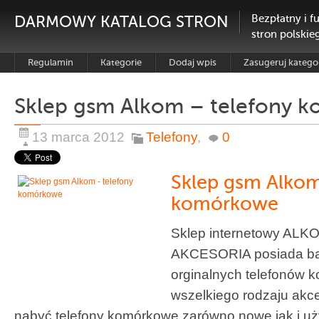
DARMOWY KATALOG STRON
Bezpłatny i f
stron polskie
Regulamin
Kategorie
Dodaj wpis
Zasugeruj katego
Sklep gsm Alkom – telefony 
13 marca 2012
Telefony
,
0
Sklep gsm Alkom
komórkowe
Sklep internetowy AL
AKCESORIA posiada bar
orginalnych telefonów 
wszelkiego rodzaju ak
nabyć telefony komórkowe zarówno nowe jak i 