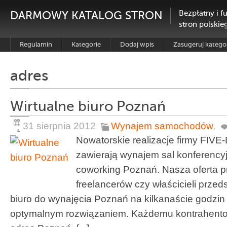
DARMOWY KATALOG STRON
Bezpłatny i f
stron polskie
Regulamin
Kategorie
Dodaj wpis
Zasugeruj katego
adres
Wirtualne biuro Poznań
31 sierpnia 2012
Wynajem samochodów
,
Nowatorskie realizacje firmy FIV
zawierają wynajem sal konferencyj
coworking Poznań. Nasza oferta p
freelancerów czy właścicieli przeds
biuro do wynajęcia Poznań na kilkanaście godzin 
optymalnym rozwiązaniem. Każdemu kontrahento