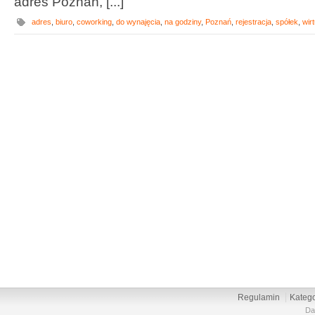
adres Poznań, [...]
adres
,
biuro
,
coworking
,
do wynajęcia
,
na godziny
,
Poznań
,
rejestracja
,
spółek
,
wir
Regulamin
Katego
Da