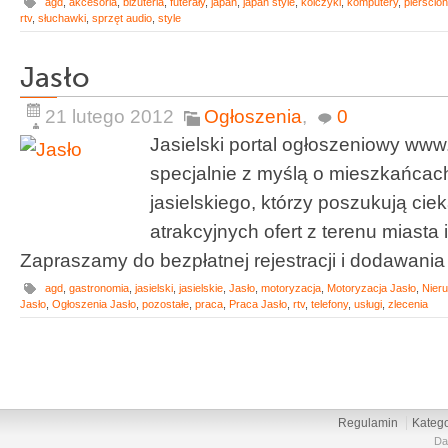
agd
,
akcesoria
,
biżuteria
,
futerały
,
japan
,
japan style
,
kolczyki
,
komputery
,
pierścion
rtv
,
słuchawki
,
sprzęt audio
,
style
Jasło
21 lutego 2012
Ogłoszenia
,
0
Jasielski portal ogłoszeniowy www.
specjalnie z myślą o mieszkańcach
jasielskiego, którzy poszukują cie
atrakcyjnych ofert z terenu miasta 
Zapraszamy do bezpłatnej rejestracji i dodawania
agd
,
gastronomia
,
jasielski
,
jasielskie
,
Jasło
,
motoryzacja
,
Motoryzacja Jasło
,
Nier
Jasło
,
Ogłoszenia Jasło
,
pozostałe
,
praca
,
Praca Jasło
,
rtv
,
telefony
,
usługi
,
zlecenia
Regulamin
Katego
Da