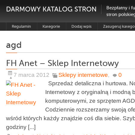
DARMOWY KATALOG STRON
Bezpłatny i f
stron polskie
Regulamin
Kategorie
Dodaj wpis
Zasugeruj katego
agd
FH Anet – Sklep Internetowy
7 marca 2012
Sklepy internetowe
,
0
Sprzedaż detaliczna i hurtowa. N
Internetowy z oryginalną i modną b
komputerowymi, ze sprzętem AGD I
Codziennie rozszerzamy swoją ofe
wśród których każdy znajdzie coś dla siebie. Szybk
godziny [...]