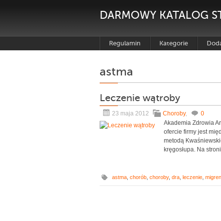
DARMOWY KATALOG S
Regulamin
Kategorie
Doda
astma
Leczenie wątroby
23 maja 2012
Choroby
,
0
Akademia Zdrowia Ar
ofercie firmy jest mi
metodą Kwaśniewskieg
kręgosłupa. Na stroni
astma
,
chorób
,
choroby
,
dra
,
leczenie
,
migre