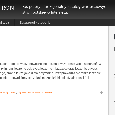
TRON
Bezpłatny i funkcjonalny katalog wartościowych
stron polskiego Internetu.
j wpis
Zasugeruj kategorię
kadia-Lido prowadzi nowoczesne leczenie w zakresie wielu schorzeń. W
ędzy innymi leczenie cukrzycy, leczenie miażdżycy oraz leczenie otyłości
o, znaną także jako dieta optymalna. Przeprowadza się także leczenie
e internetowej firmy odszukać można krótki opis działalności [...]
na
,
optymalna
,
otyłość
,
wieńcowe
,
zdrowia