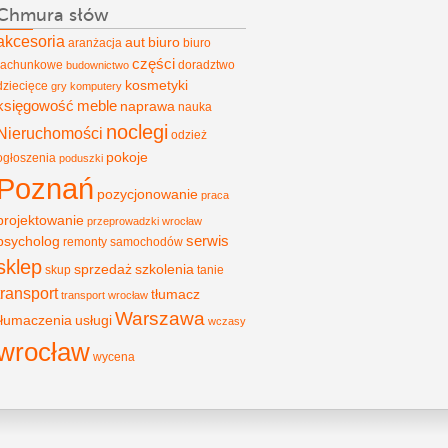
Chmura słów
akcesoria
aut
biuro
aranżacja
biuro
części
rachunkowe
doradztwo
budownictwo
kosmetyki
dziecięce
gry
komputery
księgowość
meble
naprawa
nauka
noclegi
Nieruchomości
odzież
pokoje
ogłoszenia
poduszki
Poznań
pozycjonowanie
praca
projektowanie
przeprowadzki wrocław
psycholog
serwis
remonty
samochodów
sklep
sprzedaż
szkolenia
skup
tanie
transport
tłumacz
transport wrocław
Warszawa
tłumaczenia
usługi
wczasy
wrocław
wycena