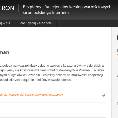
TRON
Bezpłatny i funkcjonalny katalog wartościowych
stron polskiego Internetu.
j wpis
Zasugeruj kategorię
znań
 poleca najwyższej klasy usługi w zakresie kosztorysów inwestorskich w
ajmujemy się kosztorysowaniem robót budowlanych w Poznaniu, a także
znymi budynków w Poznaniu. Jesteśmy otwarci na możliwości kooperacji
ługi, których dotąd nie mieliśmy w swojej ofercie.
perski
,
inwestorski
,
kosztorysowanie
,
kosztorysy
,