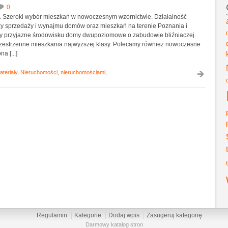
0
 Szeroki wybór mieszkań w nowoczesnym wzornictwie. Działalność
zy sprzedaży i wynajmu domów oraz mieszkań na terenie Poznania i
y przyjazne środowisku domy dwupoziomowe o zabudowie bliźniaczej.
zestrzenne mieszkania najwyższej klasy. Polecamy również nowoczesne
a [...]
ateriały
,
Nieruchomości
,
nieruchomościami
,
Regulamin
Kategorie
Dodaj wpis
Zasugeruj kategorię
Darmowy katalog stron