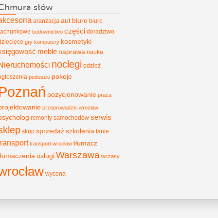
Chmura słów
akcesoria
aut
biuro
aranżacja
biuro
części
rachunkowe
doradztwo
budownictwo
kosmetyki
dziecięce
gry
komputery
księgowość
meble
naprawa
nauka
noclegi
Nieruchomości
odzież
pokoje
ogłoszenia
poduszki
Poznań
pozycjonowanie
praca
projektowanie
przeprowadzki wrocław
psycholog
serwis
remonty
samochodów
sklep
sprzedaż
szkolenia
skup
tanie
transport
tłumacz
transport wrocław
Warszawa
tłumaczenia
usługi
wczasy
wrocław
wycena