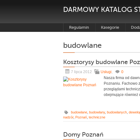
DARMOWY KATALOG S
Regulamin
Kategorie
Doda
budowlane
Kosztorysy budowlane Po
7 lipca 2012
Usługi
,
0
Nasza firma od dawna
Poznaniu. Fachowo z
przeglądami technic
obejmujące również us
budowlane
,
budowlany
,
budowlanych
,
dewelo
nadzór
,
Poznań
,
techniczne
Domy Poznań