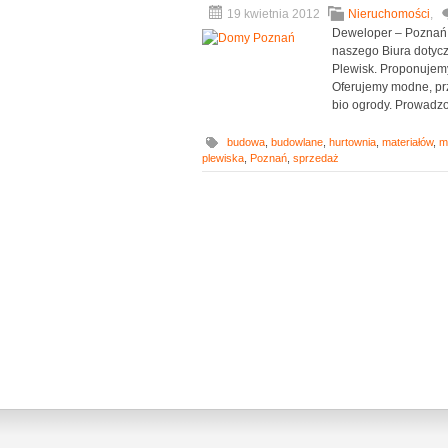
19 kwietnia 2012
Nieruchomości
,
Deweloper – Poznań.
naszego Biura dotyc
Plewisk. Proponujem
Oferujemy modne, pr
bio ogrody. Prowadzon
budowa
,
budowlane
,
hurtownia
,
materiałów
,
m
plewiska
,
Poznań
,
sprzedaż