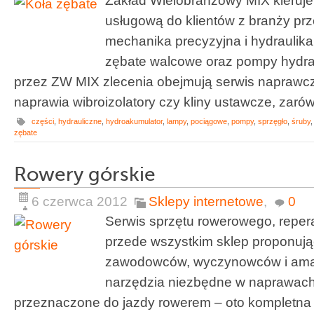
usługową do klientów z branży pr
mechanika precyzyjna i hydraulika
zębate walcowe oraz pompy hydra
przez ZW MIX zlecenia obejmują serwis naprawc
naprawia wibroizolatory czy kliny ustawcze, zarówn
części
,
hydrauliczne
,
hydroakumulator
,
lampy
,
pociągowe
,
pompy
,
sprzęgło
,
śruby
zębate
Rowery górskie
6 czerwca 2012
Sklepy internetowe
,
0
Serwis sprzętu rowerowego, repera
przede wszystkim sklep proponują
zawodowców, wyczynowców i amato
narzędzia niezbędne w naprawach
przeznaczone do jazdy rowerem – oto kompletna o