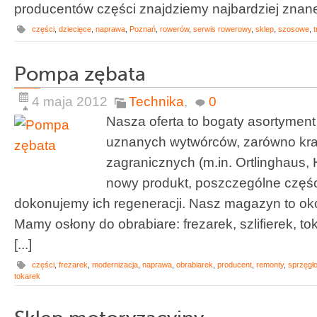
producentów części znajdziemy najbardziej znane 
części
,
dziecięce
,
naprawa
,
Poznań
,
rowerów
,
serwis rowerowy
,
sklep
,
szosowe
,
t
Pompa zębata
4 maja 2012
Technika
,
0
Nasza oferta to bogaty asortyment
uznanych wytwórców, zarówno kraj
zagranicznych (m.in. Ortlinghaus
nowy produkt, poszczególne częśc
dokonujemy ich regeneracji. Nasz magazyn to okoł
Mamy osłony do obrabiare: frezarek, szlifierek, to
[...]
części
,
frezarek
,
modernizacja
,
naprawa
,
obrabiarek
,
producent
,
remonty
,
sprzęgł
tokarek