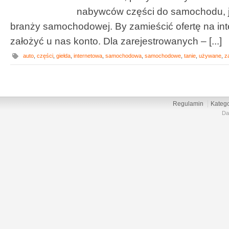
nabywców części do samochodu, jak 
branży samochodowej. By zamieścić ofertę na inte
założyć u nas konto. Dla zarejestrowanych – [...]
auto
,
części
,
giełda
,
internetowa
,
samochodowa
,
samochodowe
,
tanie
,
używane
,
z
Regulamin
Katego
Da