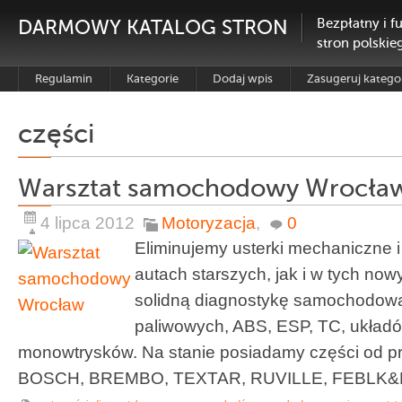
DARMOWY KATALOG STRON
Bezpłatny i f
stron polskie
Regulamin
Kategorie
Dodaj wpis
Zasugeruj katego
części
Warsztat samochodowy Wrocła
4 lipca 2012
Motoryzacja
,
0
Eliminujemy usterki mechaniczne i
autach starszych, jak i w tych now
solidną diagnostykę samochodową
paliwowych, ABS, ESP, TC, układ
monowtrysków. Na stanie posiadamy części od p
BOSCH, BREMBO, TEXTAR, RUVILLE, FEBLK&N, 