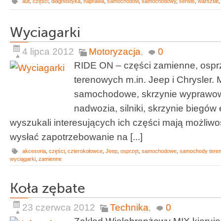
aut
,
części
,
diagnostyka
,
naprawa
,
samochodów
,
samochodowy
,
serwis
,
warsztat
Wyciagarki
4 lipca 2012
Motoryzacja
,
0
RIDE ON – części zamienne, osprz
terenowych m.in. Jeep i Chrysler.
samochodowe, skrzynie wyprawo
nadwozia, silniki, skrzynie biegów e
wyszukali interesujących ich części mają możliwoś
wysłać zapotrzebowanie na [...]
akcesoria
,
części
,
czterokołowce
,
Jeep
,
osprzęt
,
samochodowe
,
samochody tere
wyciągarki
,
zamienne
Koła zębate
23 czerwca 2012
Technika
,
0
Zakład Wielobranżowy MIX kieruje