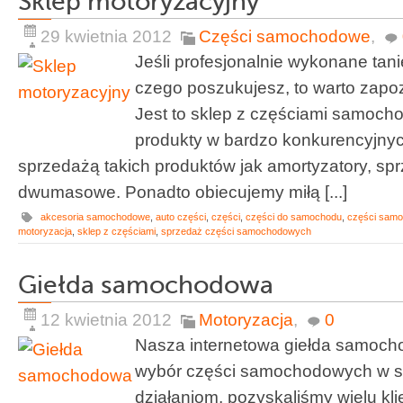
Sklep motoryzacyjny
29 kwietnia 2012
Części samochodowe
,
Jeśli profesjonalnie wykonane tani
czego poszukujesz, to warto zapozn
Jest to sklep z częściami samoch
produkty w bardzo konkurencyjny
sprzedażą takich produktów jak amortyzatory, spr
dwumasowe. Ponadto obiecujemy miłą [...]
akcesoria samochodowe
,
auto części
,
części
,
części do samochodu
,
części sam
motoryzacja
,
sklep z częściami
,
sprzedaż części samochodowych
Giełda samochodowa
12 kwietnia 2012
Motoryzacja
,
0
Nasza internetowa giełda samoch
wybór części samochodowych w si
działaniom, pozyskaliśmy wielu kl