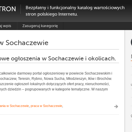
TRON
Bezpłatny i funkcjonalny katalog wartościowych
stron polskiego Internetu.
j wpis
Zasugeruj kategorię
w Sochaczewie
we ogłoszenia w Sochaczewie i okolicach.
 całkowicie darmowy portal ogłoszeniowy w powiecie Sochaczewskim i
 Sochaczew, Teresin, Rybno, Nowa Sucha, Młodzieszyn, Iłów i Brochów.
szczenie ogłoszeń lokalnych dotyczących ofert pracy, nieruchomości,
innych dziedzin – pogrupowanych w kategorie tematyczne. W naszym
ania w Sochaczewie
,
praca w Sochaczewie
,