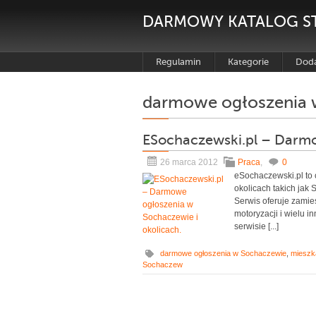
DARMOWY KATALOG S
Regulamin
Kategorie
Doda
darmowe ogłoszenia 
ESochaczewski.pl – Darmo
26 marca 2012
Praca
,
0
eSochaczewski.pl to
okolicach takich jak
Serwis oferuje zamie
motoryzacji i wielu 
serwisie [...]
darmowe ogłoszenia w Sochaczewie
,
mieszk
Sochaczew