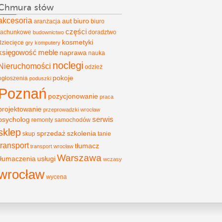
Chmura słów
akcesoria
aut
biuro
aranżacja
biuro
części
rachunkowe
doradztwo
budownictwo
kosmetyki
dziecięce
gry
komputery
księgowość
meble
naprawa
nauka
noclegi
Nieruchomości
odzież
pokoje
ogłoszenia
poduszki
Poznań
pozycjonowanie
praca
projektowanie
przeprowadzki wrocław
psycholog
serwis
remonty
samochodów
sklep
sprzedaż
szkolenia
skup
tanie
transport
tłumacz
transport wrocław
Warszawa
tłumaczenia
usługi
wczasy
wrocław
wycena