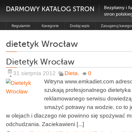
DARMOWY KATALOG STRON
Bezpłatny i f
stron polskie
Regulamin
Kategorie
Dodaj wpis
Zasugeruj katego
dietetyk Wrocław
Dietetyk Wrocław
31 sierpnia 2012
Dieta
,
0
Witryna www.emkadiet.com adresow
szukają profesjonalnego dietetyka
reklamowanego serwisu dowiedzą 
smażyć potrawy na wodzie, co to 
w olejach i dlaczego nie powinno się spożywać m
odchudzania. Zaciekawieni [...]