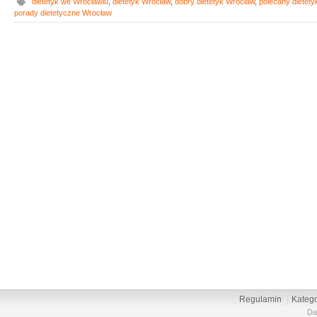
dietetyk we Wrocławiu
,
dietetyk Wrocław
,
dobry dietetyk Wrocław
,
polecany dietet
porady dietetyczne Wrocław
Regulamin
Katego
Da