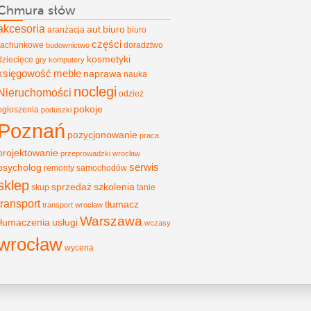
Chmura słów
akcesoria
aut
biuro
aranżacja
biuro
części
rachunkowe
doradztwo
budownictwo
kosmetyki
dziecięce
gry
komputery
księgowość
meble
naprawa
nauka
noclegi
Nieruchomości
odzież
pokoje
ogłoszenia
poduszki
Poznań
pozycjonowanie
praca
projektowanie
przeprowadzki wrocław
psycholog
serwis
remonty
samochodów
sklep
sprzedaż
szkolenia
skup
tanie
transport
tłumacz
transport wrocław
Warszawa
tłumaczenia
usługi
wczasy
wrocław
wycena