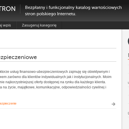
TRON
Bezpłatny i funkcjonalny katalog wartościowych
stron polskiego Internetu.
j wpis
Zasugeruj kategorię
zpieczeniowe
ktorze usług finansowo-ubezpieczeniowych zajmuję się obiektywnym i
em zarówno dla klientów indywidualnych jak i instytucjonalnych. Moim
e najkorzystniejszej oferty dostępnej na rynku dla każdego klienta.
a na życie, majątkowe, komunikacyjne, odpowiedzialności cywilnej i
ezpieczenie