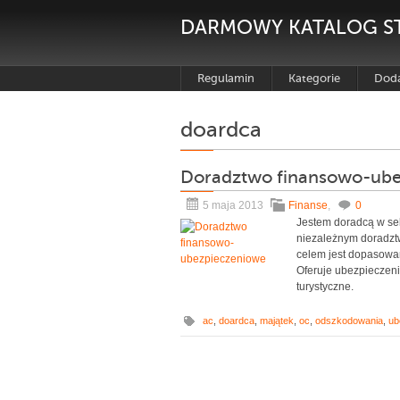
DARMOWY KATALOG S
Regulamin
Kategorie
Doda
doardca
Doradztwo finansowo-ube
5 maja 2013
Finanse
,
0
Jestem doradcą w se
niezależnym doradztw
celem jest dopasowani
Oferuje ubezpieczeni
turystyczne.
ac
,
doardca
,
majątek
,
oc
,
odszkodowania
,
ub