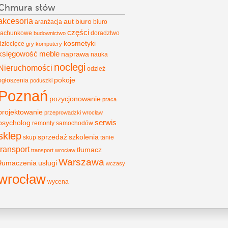
Chmura słów
akcesoria
aut
biuro
aranżacja
biuro
części
rachunkowe
doradztwo
budownictwo
kosmetyki
dziecięce
gry
komputery
księgowość
meble
naprawa
nauka
noclegi
Nieruchomości
odzież
pokoje
ogłoszenia
poduszki
Poznań
pozycjonowanie
praca
projektowanie
przeprowadzki wrocław
psycholog
serwis
remonty
samochodów
sklep
sprzedaż
szkolenia
skup
tanie
transport
tłumacz
transport wrocław
Warszawa
tłumaczenia
usługi
wczasy
wrocław
wycena