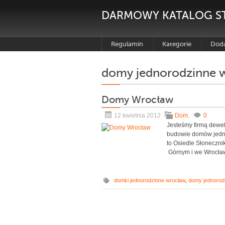
DARMOWY KATALOG S
Regulamin
Kategorie
Doda
domy jednorodzinne 
Domy Wrocław
12 kwietnia 2012
Dom
,
0
Jesteśmy firmą dewelo
budowie domów jedno
to Osiedle Słoneczni
Górnym i we Wrocławi
domki jednorodzinne wrocław
,
domy jednorod