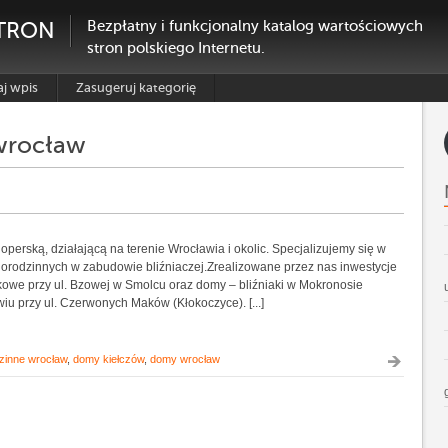
TRON
Bezpłatny i funkcjonalny katalog wartościowych
stron polskiego Internetu.
j wpis
Zasugeruj kategorię
wrocław
perską, działającą na terenie Wrocławia i okolic. Specjalizujemy się w
rodzinnych w zabudowie bliźniaczej.Zrealizowane przez nas inwestycje
kowe przy ul. Bzowej w Smolcu oraz domy – bliźniaki w Mokronosie
u przy ul. Czerwonych Maków (Kłokoczyce). [...]
zinne wrocław
,
domy kiełczów
,
domy wrocław