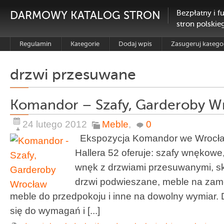
DARMOWY KATALOG STRON
Bezpłatny i f
stron polskie
Regulamin
Kategorie
Dodaj wpis
Zasugeruj katego
drzwi przesuwane
Komandor – Szafy, Garderoby W
24 lutego 2012
Meble
,
0
Ekspozycja Komandor we Wrocławi
Hallera 52 oferuje: szafy wnękow
wnęk z drzwiami przesuwanymi, sk
drzwi podwieszane, meble na zamó
meble do przedpokoju i inne na dowolny wymiar.
się do wymagań i [...]