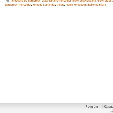
akcesoria do garderoby
,
drzwi łamane komandor
,
drzwi podwieszane
,
drzwi przes
garderoby
,
komandor
,
komody komandor
,
meble
,
meble komandor
,
meble na miarę
Regulamin
Katego
Da