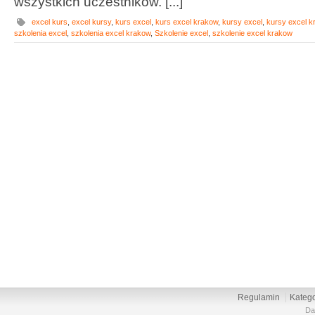
wszystkich uczestników. [...]
excel kurs
,
excel kursy
,
kurs excel
,
kurs excel krakow
,
kursy excel
,
kursy excel k
szkolenia excel
,
szkolenia excel krakow
,
Szkolenie excel
,
szkolenie excel krakow
Regulamin
Katego
Da