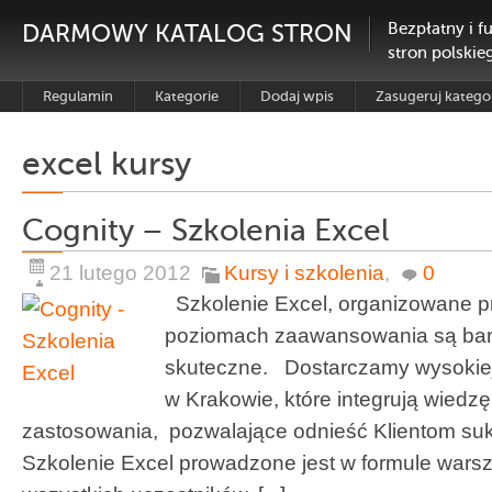
DARMOWY KATALOG STRON
Bezpłatny i f
stron polskie
Regulamin
Kategorie
Dodaj wpis
Zasugeruj katego
excel kursy
Cognity – Szkolenia Excel
21 lutego 2012
Kursy i szkolenia
,
0
Szkolenie Excel, organizowane p
poziomach zaawansowania są bar
skuteczne. Dostarczamy wysokiej 
w Krakowie, które integrują wiedz
zastosowania, pozwalające odnieść Klientom s
Szkolenie Excel prowadzone jest w formule warsz