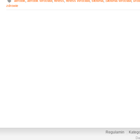
aerobik
,
aerobik Wrocław
,
fitness
,
fitness Wrocław
,
siłownia
,
Siłownia Wrocław
,
uro
zdrowie
Regulamin
Katego
Da