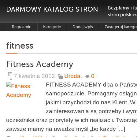
DARMOWY KATALOG STRON
Bezpłatny i f
stron polskie
Regulamin
Kategorie
Dodaj wpis
Zasugeruj katego
fitness
Fitness Academy
7 kwietnia 2012
Uroda
,
0
FITNESS ACADEMY dba o Państw
samopoczucie. Pomagamy osiągną
jakimi przychodzi do nas Klient. 
zainteresowania są potrzeby i wy
uczestnika oraz priorytety w ich realizacji. Tworzą
zawsze mamy na uwadze myśl „bo każdy [...]