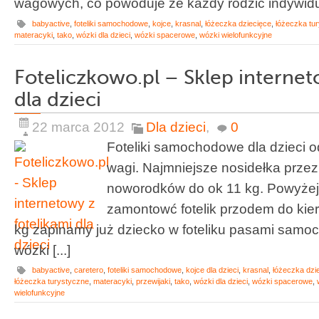
wagowych, co powoduje że każdy rodzic indywidua
babyactive
,
foteliki samochodowe
,
kojce
,
krasnal
,
łóżeczka dziecięce
,
łóżeczka tu
materacyki
,
tako
,
wózki dla dzieci
,
wózki spacerowe
,
wózki wielofunkcyjne
Foteliczkowo.pl – Sklep internet
dla dzieci
22 marca 2012
Dla dzieci
,
0
Foteliki samochodowe dla dzieci o
wagi. Najmniejsze nosidełka prze
noworodków do ok 11 kg. Powyżej
zamontowć fotelik przodem do kie
kg zapinamy już dziecko w foteliku pasami sam
wózki [...]
babyactive
,
caretero
,
foteliki samochodowe
,
kojce dla dzieci
,
krasnal
,
łóżeczka dzi
łóżeczka turystyczne
,
materacyki
,
przewijaki
,
tako
,
wózki dla dzieci
,
wózki spacerowe
,
wielofunkcyjne