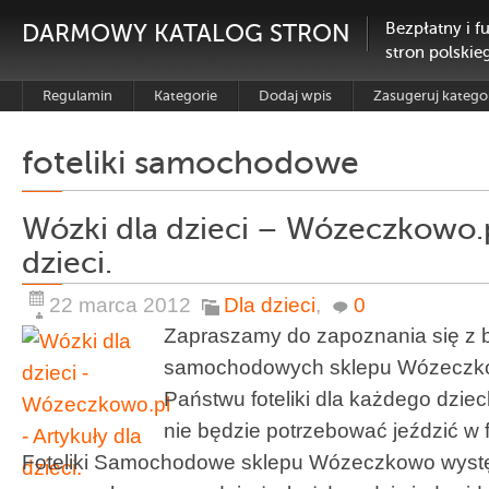
DARMOWY KATALOG STRON
Bezpłatny i f
stron polskie
Regulamin
Kategorie
Dodaj wpis
Zasugeruj katego
foteliki samochodowe
Wózki dla dzieci – Wózeczkowo.p
dzieci.
22 marca 2012
Dla dzieci
,
0
Zapraszamy do zapoznania się z bo
samochodowych sklepu Wózeczk
Państwu foteliki dla każdego dzie
nie będzie potrzebować jeździć w
Foteliki Samochodowe sklepu Wózeczkowo wystę