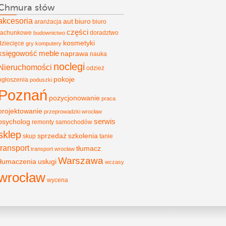
Chmura słów
akcesoria
aut
biuro
aranżacja
biuro
części
rachunkowe
doradztwo
budownictwo
kosmetyki
dziecięce
gry
komputery
księgowość
meble
naprawa
nauka
noclegi
Nieruchomości
odzież
pokoje
ogłoszenia
poduszki
Poznań
pozycjonowanie
praca
projektowanie
przeprowadzki wrocław
psycholog
serwis
remonty
samochodów
sklep
sprzedaż
szkolenia
skup
tanie
transport
tłumacz
transport wrocław
Warszawa
tłumaczenia
usługi
wczasy
wrocław
wycena