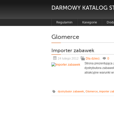
DARMOWY KATALOG S
Regulamin
Kategorie
Doda
Glomerce
Importer zabawek
24 lutego 2012
Dla dzieci
,
0
Strona prezentująca 
dystrybutora zabawek
atrakcyjne warunki w
dystrybutor zabawek
,
Glomerce
,
importer z