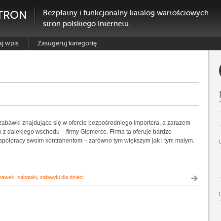
TRON
Bezpłatny i funkcjonalny katalog wartościowych
stron polskiego Internetu.
j wpis
Zasugeruj kategorię
zabawki znajdujące się w ofercie bezpośredniego importera, a zarazem
 z dalekiego wschodu – firmy Glomerce. Firma ta oferuje bardzo
spółpracy swoim kontrahentom – zarówno tym większym jak i tym małym.
abawek
,
zabawki
,
zabawki dla dzieci