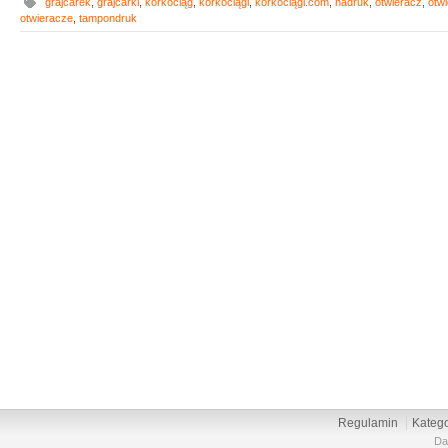
grajcarek
,
grajcarki
,
korkociąg
,
korkociągi
,
korkociągi.com
,
nadruk
,
otwieracz
,
otw
otwieracze
,
tampondruk
Regulamin
Katego
Da