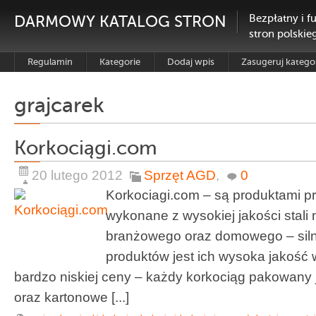
DARMOWY KATALOG STRON
Bezpłatny i f
stron polskie
Regulamin
Kategorie
Dodaj wpis
Zasugeruj katego
grajcarek
Korkociągi.com
20 lutego 2012
Sprzęt AGD
,
0
Korkociagi.com – są produktami pr
wykonane z wysokiej jakości stali
branżowego oraz domowego – sil
produktów jest ich wysoka jakość
bardzo niskiej ceny – każdy korkociąg pakowany 
oraz kartonowe [...]