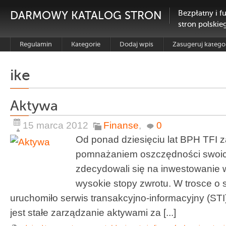
DARMOWY KATALOG STRON
Bezpłatny i f
stron polskie
Regulamin
Kategorie
Dodaj wpis
Zasugeruj katego
ike
Aktywa
15 marca 2012
Finanse
,
0
Od ponad dziesięciu lat BPH TFI 
pomnażaniem oszczędności swoich
zdecydowali się na inwestowanie w
wysokie stopy zwrotu. W trosce o 
uruchomiło serwis transakcyjno-informacyjny (STI
jest stałe zarządzanie aktywami za [...]