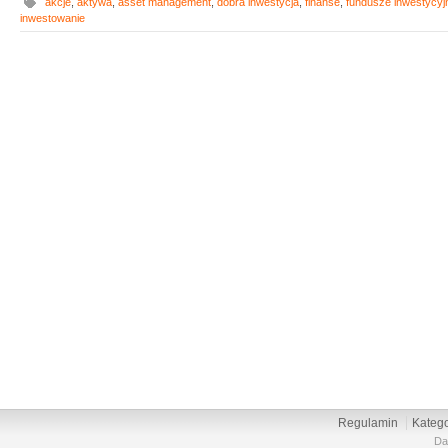
akcje
,
aktywa
,
asset management
,
dobra inwestycja
,
finanse
,
fundusze inwestycyj
inwestowanie
Regulamin
Katego
Da