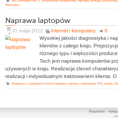
firm
,
informatyczna
,
IT
,
komputerów
,
komputerowy
,
naprawa
,
obsługa
,
outsourcing
Warszawa
Naprawa laptopów
31 maja 2012
Internet i komputery
,
0
Wysokiej jakości diagnostyka i na
klientów z całego kraju. Propozycj
różnego typu i większości produce
Tech jest naprawa komputerów pr
używanych w kraju. Realizacja zleceń charaktery
realizacji i indywidualnym traktowaniem klienta. O p
Bydgoszcz
,
komputerów
,
konsol
,
laptopów
,
naprawa
,
notebookow
,
PS3
,
serwis
,
Xb
Regulamin
Katego
Da