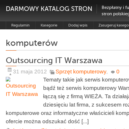
DARMOWY KATALOG STRON
Bezpłatny i f
stron polskie
Regulamin
Kategorie
Dodaj wpis
Zasugeruj katego
komputerów
Outsourcing IT Warszawa
31 maja 2012
Sprzęt komputerowy
,
0
Tematy takie jak serwis komputer
bądź też serwis komputerowy Wa
łączą się z firmą WIEŻA. Ta działa
dziesięciu lat firma, z sukcesem r
komputerowe oraz informatyczne właścicieli kom
ofercie można odszukać dość [...]