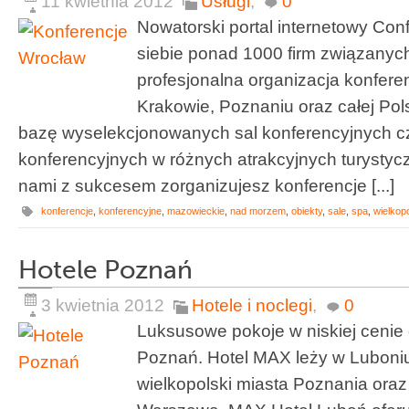
11 kwietnia 2012
Usługi
,
0
Nowatorski portal internetowy Con
siebie ponad 1000 firm związanyc
profesjonalna organizacja konfere
Krakowie, Poznaniu oraz całej Pol
bazę wyselekcjonowanych sal konferencyjnych c
konferencyjnych w różnych atrakcyjnych turystyc
nami z sukcesem zorganizujesz konferencje [...]
konferencje
,
konferencyjne
,
mazowieckie
,
nad morzem
,
obiekty
,
sale
,
spa
,
wielkop
Hotele Poznań
3 kwietnia 2012
Hotele i noclegi
,
0
Luksusowe pokoje w niskiej cenie
Poznań. Hotel MAX leży w Luboniu, 
wielkopolski miasta Poznania oraz 