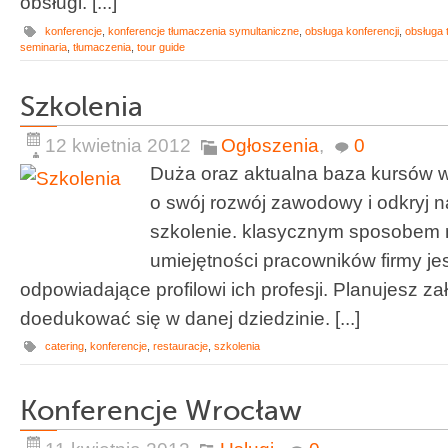
obsługi. [...]
konferencje
,
konferencje tłumaczenia symultaniczne
,
obsługa konferencji
,
obsługa 
seminaria
,
tłumaczenia
,
tour guide
Szkolenia
12 kwietnia 2012
Ogłoszenia
,
0
Duża oraz aktualna baza kursów w
o swój rozwój zawodowy i odkryj na
szkolenie. klasycznym sposobem 
umiejętności pracowników firmy jes
odpowiadające profilowi ich profesji. Planujesz z
doedukować się w danej dziedzinie. [...]
catering
,
konferencje
,
restauracje
,
szkolenia
Konferencje Wrocław