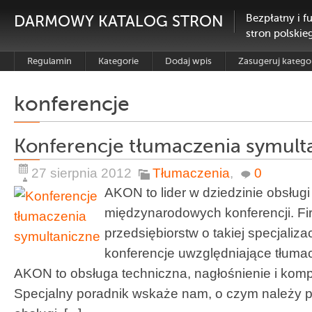
DARMOWY KATALOG STRON
Bezpłatny i f
stron polskie
Regulamin
Kategorie
Dodaj wpis
Zasugeruj katego
konferencje
Konferencje tłumaczenia symult
27 sierpnia 2012
Tłumaczenia
,
0
AKON to lider w dziedzinie obsługi
międzynarodowych konferencji. Fir
przedsiębiorstw o takiej specjaliz
konferencje uwzględniające tłuma
AKON to obsługa techniczna, nagłośnienie i kom
Specjalny poradnik wskaże nam, o czym należy 