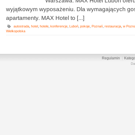
Warszawa. MAX Hotel Luboń oferu
wyjątkowym wyposażeniu. Dla wymagających go
apartamenty. MAX Hotel to [...]
autostrada
,
hotel
,
hotele
,
konferencje
,
Luboń
,
pokoje
,
Poznań
,
restauracja
,
w Pozna
Wielkopolska
Regulamin
Katego
Da